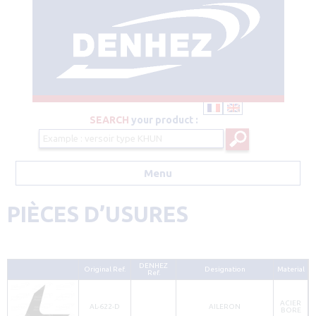
SEARCH
your product :
Menu
Aller au contenu principal
PIÈCES D’USURES
DENHEZ
Original Ref.
Designation
Material
Ref.
ACIER
AL-622-D
AILERON
BORE