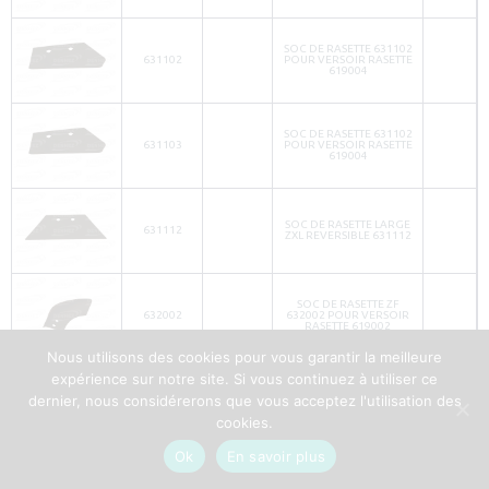
SOC DE RASETTE 631102
631102
POUR VERSOIR RASETTE
619004
SOC DE RASETTE 631102
631103
POUR VERSOIR RASETTE
619004
SOC DE RASETTE LARGE
631112
ZXL REVERSIBLE 631112
SOC DE RASETTE ZF
632002
632002 POUR VERSOIR
RASETTE 619002
Nous utilisons des cookies pour vous garantir la meilleure
expérience sur notre site. Si vous continuez à utiliser ce
SOC DE RASETTE ZF
dernier, nous considérerons que vous acceptez l'utilisation des
632003
632003 POUR VERSOIR
RASETTE 619003
cookies.
Ok
En savoir plus
SOC DE RASETTE ZRL-ZH
631108