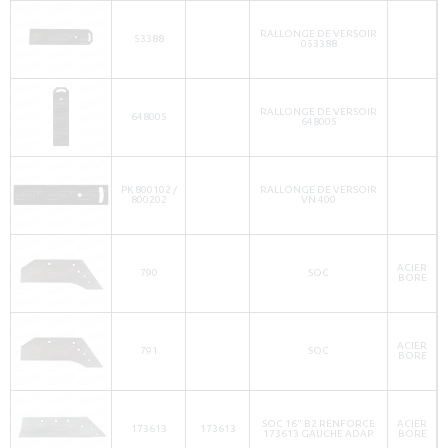
RALLONGE DE VERSOIR
53388
053388
RALLONGE DE VERSOIR
648005
648005
PK 800102 /
RALLONGE DE VERSOIR
800202
VN 400
ACIER
790
SOC
BORE
ACIER
791
SOC
BORE
SOC 16" B2 RENFORCE
ACIER
173613
173613
173613 GAUCHE ADAP.
BORE