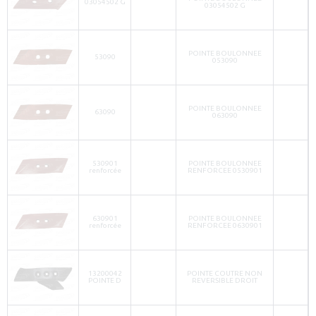
03054502 G
03054502 G
POINTE BOULONNEE
53090
053090
POINTE BOULONNEE
63090
063090
530901
POINTE BOULONNEE
renforcée
RENFORCEE 0530901
630901
POINTE BOULONNEE
renforcée
RENFORCEE 0630901
13200042
POINTE COUTRE NON
POINTE D
REVERSIBLE DROIT