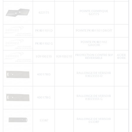
POINTE OLYMPIQUE
622175
622175
PK 801101 D
POINTE PK 801101 DROIT
POINTE PK 801102
PK 801102 G
GAUCHE
PROTECTION CONTRE SEP
ACIER
929100210
929100210
RÉVERSIBLE
BORE
RALLONGE DE VERSOIR
400178 D
03023555 D
RALLONGE DE VERSOIR
400178 G
03023555 G
RALLONGE DE VERSOIR
53387
053387