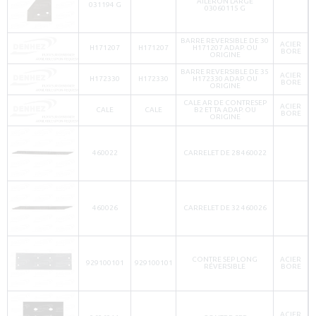
AILERON LARGE
031194 G
03060115 G
BARRE REVERSIBLE DE 30
ACIER
H171207
H171207
H171207 ADAP. OU
BORE
ORIGINE
BARRE REVERSIBLE DE 35
ACIER
H172330
H172330
H172330 ADAP. OU
BORE
ORIGINE
CALE AR DE CONTRESEP
ACIER
CALE
CALE
B2 ET TA ADAP. OU
BORE
ORIGINE
460022
CARRELET DE 28 460022
460026
CARRELET DE 32 460026
CONTRE SEP LONG
ACIER
929100101
929100101
RÉVERSIBLE
BORE
ACIER