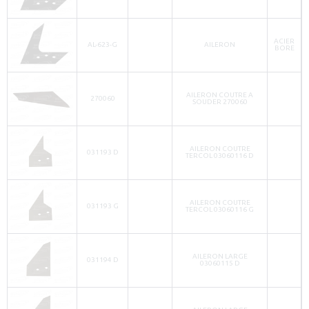
ACIER
AL-623-G
AILERON
BORE
AILERON COUTRE A
270060
SOUDER 270060
AILERON COUTRE
031193 D
TERCOL 03060116 D
AILERON COUTRE
031193 G
TERCOL 03060116 G
AILERON LARGE
031194 D
03060115 D