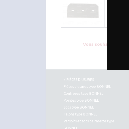
0311
Vous souhaitez plus 
> PIÈCES D’USURES
Pièces d’usures type BONNEL
Contresep type BONNEL
Pointes type BONNEL
Socs type BONNEL
Talons type BONNEL
Versoirs et socs de rasette type
BONNEL