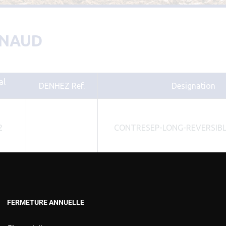
PIÈCES D’USURES TYPE
VERSOIRS ET ÉTRAVES TYPE KUHN /
HUARD
PIÈCES D’USURES TYPE 
 NAUD
VERSOIRS ET ÉTRAVES TYPE IH
PIÈCES D’USURES TYPE
VERSOIRS ET ÉTRAVES TYPE JOHN DEERE
PIÈCES D’USURES TYPE 
VERSOIRS ET ÉTRAVES TYPE KVERNELAND
PIÈCES D’USURES TYPE
al
VERSOIRS ET ÉTRAVES TYPE LEMKEN
DENHEZ Ref.
Designation
VERSOIRS ET ÉTRAVES TYPE OVERUM
VERSOIRS ET ÉTRAVES TYPE POTTINGER
2
CONTRESEP-LONG-REVERSIBL
VERSOIRS ET ÉTRAVES TYPE RABEWERK
VERSOIRS ET ÉTRAVES TYPE RANSOMES
VERSOIRS ET ÉTRAVES TYPE SOUCHU
PINET
VERSOIRS ET ÉTRAVES TYPE VOGEL ET
0
CONTRESEP-MOYEN-REVERSIBL
NOOT
FERMETURE ANNUELLE
VERSOIRS TYPE BONNEL
VERSOIRS TYPE CHARLIER