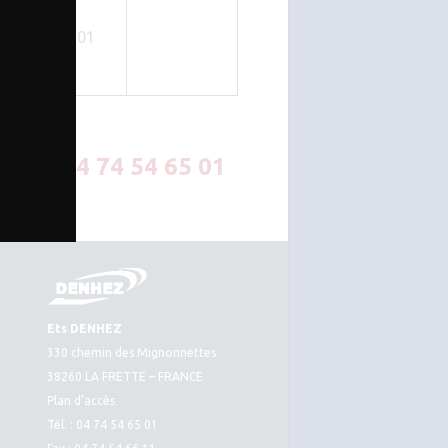
LE 03065501
04 74 54 65 01
Ets DENHEZ
330 chemin des Mignonnettes
38260 LA FRETTE – FRANCE
Plan d’accès
Tél. : 04 74 54 65 01