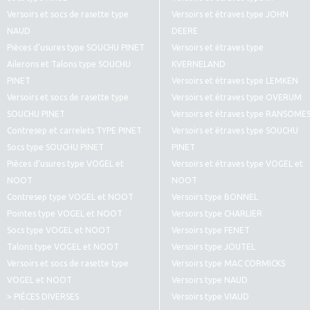
Versoirs et socs de rasette type
Versoirs et étraves type JOHN
NAUD
DEERE
Pièces d’usures type SOUCHU PINET
Versoirs et étraves type
Ailerons et Talons type SOUCHU
KVERNELAND
PINET
Versoirs et étraves type LEMKEN
Versoirs et socs de rasette type
Versoirs et étraves type OVERUM
SOUCHU PINET
Versoirs et étraves type RANSOME
Contresep et carrelets TYPE PINET
Versoirs et étraves type SOUCHU
Socs type SOUCHU PINET
PINET
Pièces d’usures type VOGEL et
Versoirs et étraves type VOGEL et
NOOT
NOOT
Contresep type VOGEL et NOOT
Versoirs type BONNEL
Pointes type VOGEL et NOOT
Versoirs type CHARLIER
Socs type VOGEL et NOOT
Versoirs type FENET
Talons type VOGEL et NOOT
Versoirs type JOUTEL
Versoirs et socs de rasette type
Versoirs type MAC CORMICKS
VOGEL et NOOT
Versoirs type NAUD
> PIÈCES DIVERSES
Versoirs type VIAUD