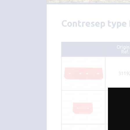
Contresep type
Origin
Ref.
3119
3119