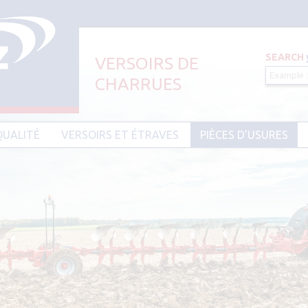
SEARCH
VERSOIRS DE
CHARRUES
Aller au contenu principal
QUALITÉ
VERSOIRS ET ÉTRAVES
PIÈCES D’USURES
CIER HARDIUM
VERSOIRS ET ÉTRAVES TYPE AMAZONE
PIÈCES D’USURES TYPE
VERSOIRS ET ÉTRAVES TYPE DEMBLON
PIÈCES D’USURES TYPE 
BESSON
VERSOIRS ET ÉTRAVES TYPE
DOWDESWELL
PIÈCES D’USURES TYPE I
VERSOIRS ET ÉTRAVES TYPE DURO
PIÈCES D’USURES TYPE 
VERSOIRS ET ÉTRAVES TYPE EBRA
PIÈCES D’USURES TYPE 
VERSOIRS ET ÉTRAVES TYPE GOIZIN
PIÈCES D’USURES TYPE
VERSOIRS ET ÉTRAVES TYPE GRÉGOIRE
PIÈCES D’USURES TYPE 
BESSON