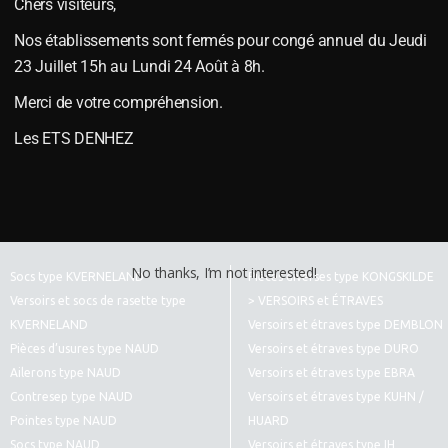
Chers visiteurs,
VERSOIRS TYPE FENET
90
CONTRESEP MOYEN REVERSIB
Nos établissements sont fermés pour congé annuel du Jeudi
VERSOIRS TYPE JOUTEL
23 Juillet 15h au Lundi 24 Août à 8h.
VERSOIRS TYPE MAC CORMICKS
Merci de votre compréhension.
VERSOIRS TYPE NAUD
Les ETS DENHEZ
VERSOIRS TYPE VIAUD
d’informations ou passer une
Contact
commande,
contactez-nous :
No thanks, I’m not interested!
Socs type KVERNELAND
Pièces diverses type KONGSKILDE
Versoirs et socs de rasette type
> VERSOIRS et ÉTRAVES
KVERNELAND
Versoirs et étraves type DEMBLON
Pièces d’usures type NAUD
Versoirs et étraves type DURO
Ailerons type NAUD
Versoirs et étraves type EBRA
Contresep type NAUD
Versoirs et étraves type KUHN /
Pointes type NAUD
HUARD
Socs type NAUD
Versoirs et étraves type IH