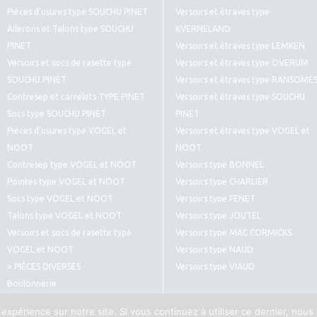
Pièces d’usures type SOUCHU PINET
Versoirs et étraves type
Ailerons et Talons type SOUCHU
KVERNELAND
PINET
Versoirs et étraves type LEMKEN
Versoirs et socs de rasette type
Versoirs et étraves type OVERUM
SOUCHU PINET
Versoirs et étraves type RANSOME
Contresep et carrelets TYPE PINET
Versoirs et étraves type SOUCHU
Socs type SOUCHU PINET
PINET
Pièces d’usures type VOGEL et
Versoirs et étraves type VOGEL et
NOOT
NOOT
Contresep type VOGEL et NOOT
Versoirs type BONNEL
Pointes type VOGEL et NOOT
Versoirs type CHARLIER
Socs type VOGEL et NOOT
Versoirs type FENET
Talons type VOGEL et NOOT
Versoirs type JOUTEL
Versoirs et socs de rasette type
Versoirs type MAC CORMICKS
VOGEL et NOOT
Versoirs type NAUD
> PIÈCES DIVERSES
Versoirs type VIAUD
Boulonnerie
Pièces diverses type CULTIVATEURS
 expérience sur notre site. Si vous continuez à utiliser ce dernier, nous