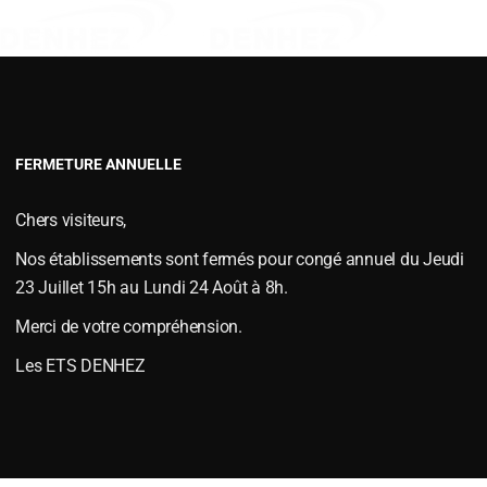
VERSOIRS TYPE FENET
VERSOIRS TYPE JOUTEL
VERSOIRS TYPE MAC CORMICKS
VERSOIRS TYPE NAUD
COCHE
VERSOIRS TYPE VIAUD
FERMETURE ANNUELLE
S et ÉTRAVES
,
Versoirs et étraves type DEMBLON
le
janvier 6, 2015
.
Chers visiteurs,
Nos établissements sont fermés pour congé annuel du Jeudi
23 Juillet 15h au Lundi 24 Août à 8h.
Merci de votre compréhension.
Les ETS DENHEZ