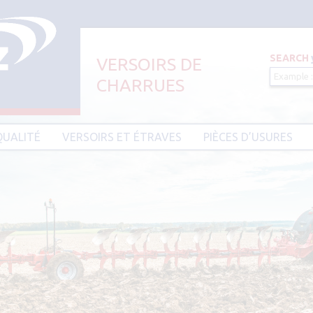
SEARCH
VERSOIRS DE
CHARRUES
Aller au contenu principal
QUALITÉ
VERSOIRS ET ÉTRAVES
PIÈCES D’USURES
CIER HARDIUM
VERSOIRS ET ÉTRAVES TYPE AMAZONE
PIÈCES D’USURES TYPE
VERSOIRS ET ÉTRAVES TYPE DEMBLON
PIÈCES D’USURES TYPE 
BESSON
VERSOIRS ET ÉTRAVES TYPE
DOWDESWELL
PIÈCES D’USURES TYPE I
VERSOIRS ET ÉTRAVES TYPE DURO
PIÈCES D’USURES TYPE 
VERSOIRS ET ÉTRAVES TYPE EBRA
PIÈCES D’USURES TYPE 
VERSOIRS ET ÉTRAVES TYPE GOIZIN
PIÈCES D’USURES TYPE
VERSOIRS ET ÉTRAVES TYPE GRÉGOIRE
PIÈCES D’USURES TYPE 
BESSON