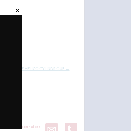
Close
this
module
ARRIERE HELICO CYLINDRIQUE
→
Vous souhaitez