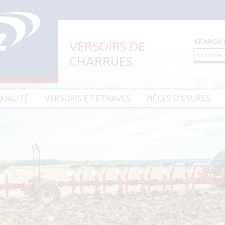
SEARCH
VERSOIRS DE
CHARRUES
Aller au contenu principal
QUALITÉ
VERSOIRS ET ÉTRAVES
PIÈCES D’USURES
CIER HARDIUM
VERSOIRS ET ÉTRAVES TYPE AMAZONE
PIÈCES D’USURES TYPE
VERSOIRS ET ÉTRAVES TYPE DEMBLON
PIÈCES D’USURES TYPE 
BESSON
VERSOIRS ET ÉTRAVES TYPE
DOWDESWELL
PIÈCES D’USURES TYPE I
VERSOIRS ET ÉTRAVES TYPE DURO
PIÈCES D’USURES TYPE 
VERSOIRS ET ÉTRAVES TYPE EBRA
PIÈCES D’USURES TYPE 
VERSOIRS ET ÉTRAVES TYPE GOIZIN
PIÈCES D’USURES TYPE
VERSOIRS ET ÉTRAVES TYPE GRÉGOIRE
PIÈCES D’USURES TYPE 
BESSON