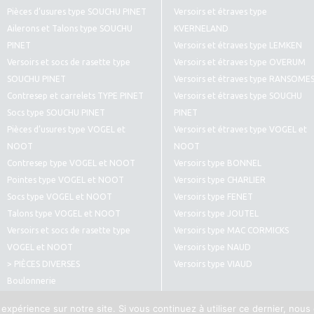
Pièces d’usures type SOUCHU PINET
Versoirs et étraves type
Ailerons et Talons type SOUCHU
KVERNELAND
PINET
Versoirs et étraves type LEMKEN
Versoirs et socs de rasette type
Versoirs et étraves type OVERUM
SOUCHU PINET
Versoirs et étraves type RANSOME
Contresep et carrelets TYPE PINET
Versoirs et étraves type SOUCHU
Socs type SOUCHU PINET
PINET
Pièces d’usures type VOGEL et
Versoirs et étraves type VOGEL et
NOOT
NOOT
Contresep type VOGEL et NOOT
Versoirs type BONNEL
Pointes type VOGEL et NOOT
Versoirs type CHARLIER
Socs type VOGEL et NOOT
Versoirs type FENET
Talons type VOGEL et NOOT
Versoirs type JOUTEL
Versoirs et socs de rasette type
Versoirs type MAC CORMICKS
VOGEL et NOOT
Versoirs type NAUD
> PIÈCES DIVERSES
Versoirs type VIAUD
Boulonnerie
Pièces diverses type CULTIVATEURS
 expérience sur notre site. Si vous continuez à utiliser ce dernier, nous