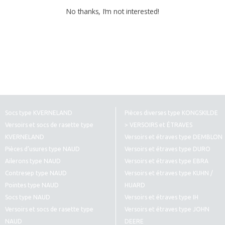
No thanks, I’m not interested!
Socs type KVERNELAND
Pièces diverses type KONGSKILDE
Versoirs et socs de rasette type
> VERSOIRS et ÉTRAVES
KVERNELAND
Versoirs et étraves type DEMBLON
Pièces d’usures type NAUD
Versoirs et étraves type DURO
Ailerons type NAUD
Versoirs et étraves type EBRA
Contresep type NAUD
Versoirs et étraves type KUHN /
Pointes type NAUD
HUARD
Socs type NAUD
Versoirs et étraves type IH
Versoirs et socs de rasette type
Versoirs et étraves type JOHN
NAUD
DEERE