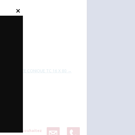
Close
this
module
OULONS TETE CONIQUE TC 16 X 80
→
Vous souhaitez