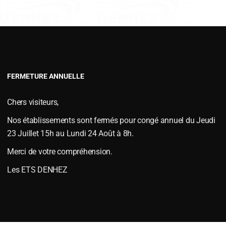
VERSOIRS TYPE FENET
VERSOIRS TYPE JOUTEL
VERSOIRS TYPE MAC CORMICKS
VERSOIRS TYPE NAUD
CONIQUE TC 16 X 40
VERSOIRS TYPE VIAUD
FERMETURE ANNUELLE
rie
,
PIÈCES DIVERSES
le
janvier 6, 2015
.
Chers visiteurs,
34
B
Nos établissements sont fermés pour congé annuel du Jeudi
23 Juillet 15h au Lundi 24 Août à 8h.
Merci de votre compréhension.
Les ETS DENHEZ