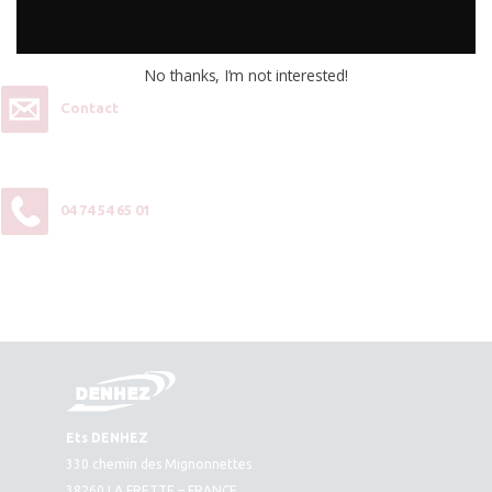
Vous souhaitez plus d’informations ou passer une commande,
contactez-nous :
No thanks, I’m not interested!
Contact
04 74 54 65 01
Ets DENHEZ
330 chemin des Mignonnettes
38260 LA FRETTE – FRANCE