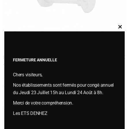
Clos
this
modu
BOULONS TETE FRAISEE 2 ERGOTS TF2E 10 X
FERMETURE ANNUELLE
40
Chers visiteurs,
Cette entrée a été publiée dans
Boulonnerie
,
PIÈCES DIVERSES
le
janvier
Nos établissements sont fermés pour congé annuel
6, 2015
.
du Jeudi 23 Juillet 15h au Lundi 24 Août à 8h.
Navigation des articles
←
BOULONS TETE FRAISEE 2
BOULONS TETE FRAISEE 2
Merci de votre compréhension.
ERGOTS TF2E 10 X 35
ERGOTS TF2E 12 X 35
→
Les ETS DENHEZ