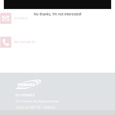
No thanks, I’m not interested!
Contact
04 74 54 65 01
Ets DENHEZ
330 chemin des Mignonnettes
38260 LA FRETTE – FRANCE
Plan d’accès