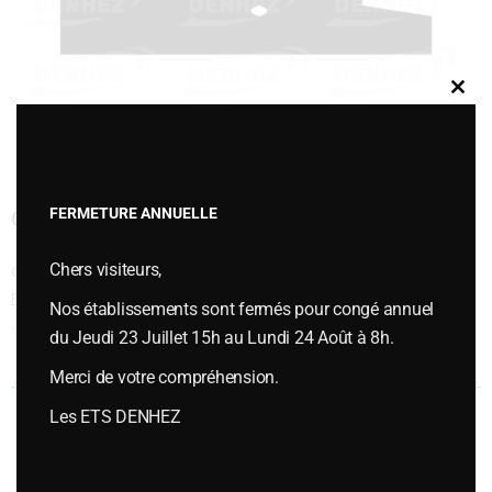
Clos
this
modu
FERMETURE ANNUELLE
CONTRESEP AVANT 4556
Chers visiteurs,
Cette entrée a été publiée dans
Contresep et carrelets TYPE PINET
,
PIÈCES D'USURES
,
Pièces d'usures type SOUCHU PINET
le
janvier 6, 2015
Nos établissements sont fermés pour congé annuel
.
du Jeudi 23 Juillet 15h au Lundi 24 Août à 8h.
Merci de votre compréhension.
Navigation des articles
←
CONTRESEP AVANT 1525
CONTRESEP AVANT 4557
→
Les ETS DENHEZ
Vous souhaitez plus d’informations ou passer une commande,
contactez-nous :