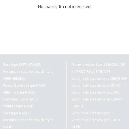
No thanks, I’m not interested!
Socs type KVERNELAND
Pièces diverses type KONGSKILDE
Versoirs et socs de rasette type
> VERSOIRS et ÉTRAVES
KVERNELAND
Versoirs et étraves type DEMBLON
Pièces d’usures type NAUD
Versoirs et étraves type DURO
Ailerons type NAUD
Versoirs et étraves type EBRA
Contresep type NAUD
Versoirs et étraves type KUHN /
Pointes type NAUD
HUARD
Socs type NAUD
Versoirs et étraves type IH
Versoirs et socs de rasette type
Versoirs et étraves type JOHN
NAUD
DEERE