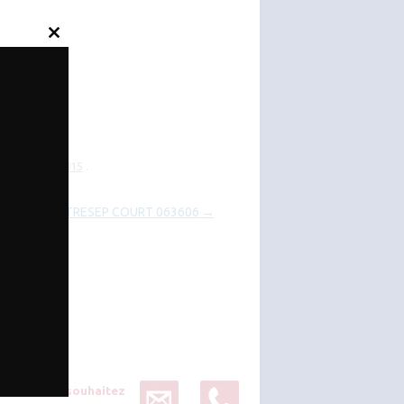
Close
this
module
le
janvier 6, 2015
.
CONTRESEP COURT 063606
→
Vous souhaitez