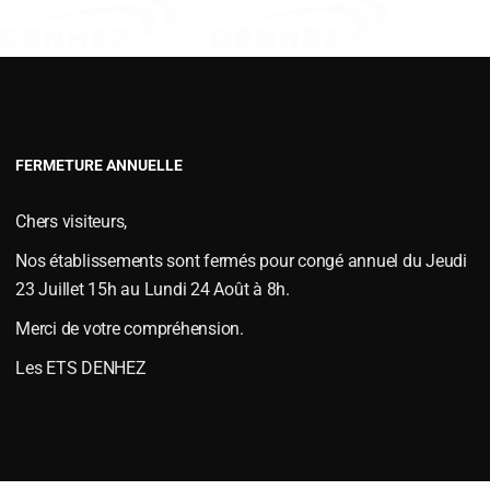
VERSOIRS TYPE FENET
VERSOIRS TYPE JOUTEL
VERSOIRS TYPE MAC CORMICKS
VERSOIRS TYPE NAUD
URT 063605
VERSOIRS TYPE VIAUD
FERMETURE ANNUELLE
ep type KVERNELAND
,
PIÈCES D'USURES
,
Pièces d'usures type KVERNELAND
Chers visiteurs,
37558
Nos établissements sont fermés pour congé annuel du Jeudi
23 Juillet 15h au Lundi 24 Août à 8h.
Merci de votre compréhension.
Les ETS DENHEZ