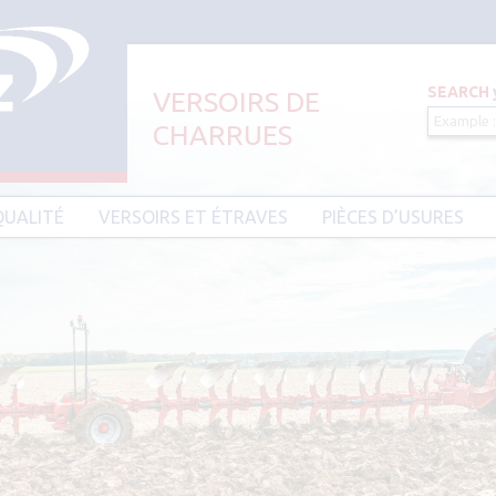
SEARCH
VERSOIRS DE
CHARRUES
Aller au contenu principal
QUALITÉ
VERSOIRS ET ÉTRAVES
PIÈCES D’USURES
CIER HARDIUM
VERSOIRS ET ÉTRAVES TYPE AMAZONE
PIÈCES D’USURES TYPE
VERSOIRS ET ÉTRAVES TYPE DEMBLON
PIÈCES D’USURES TYPE 
BESSON
VERSOIRS ET ÉTRAVES TYPE
DOWDESWELL
PIÈCES D’USURES TYPE I
VERSOIRS ET ÉTRAVES TYPE DURO
PIÈCES D’USURES TYPE 
VERSOIRS ET ÉTRAVES TYPE EBRA
PIÈCES D’USURES TYPE 
VERSOIRS ET ÉTRAVES TYPE GOIZIN
PIÈCES D’USURES TYPE
VERSOIRS ET ÉTRAVES TYPE GRÉGOIRE
PIÈCES D’USURES TYPE 
BESSON