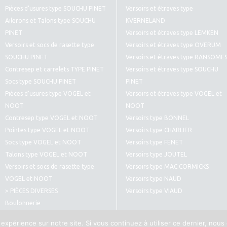
Pièces d’usures type SOUCHU PINET
Versoirs et étraves type
Ailerons et Talons type SOUCHU
KVERNELAND
PINET
Versoirs et étraves type LEMKEN
Versoirs et socs de rasette type
Versoirs et étraves type OVERUM
SOUCHU PINET
Versoirs et étraves type RANSOME
Contresep et carrelets TYPE PINET
Versoirs et étraves type SOUCHU
Socs type SOUCHU PINET
PINET
Pièces d’usures type VOGEL et
Versoirs et étraves type VOGEL et
NOOT
NOOT
Contresep type VOGEL et NOOT
Versoirs type BONNEL
Pointes type VOGEL et NOOT
Versoirs type CHARLIER
Socs type VOGEL et NOOT
Versoirs type FENET
Talons type VOGEL et NOOT
Versoirs type JOUTEL
Versoirs et socs de rasette type
Versoirs type MAC CORMICKS
VOGEL et NOOT
Versoirs type NAUD
> PIÈCES DIVERSES
Versoirs type VIAUD
Boulonnerie
Pièces diverses type CULTIVATEURS
 expérience sur notre site. Si vous continuez à utiliser ce dernier, nous