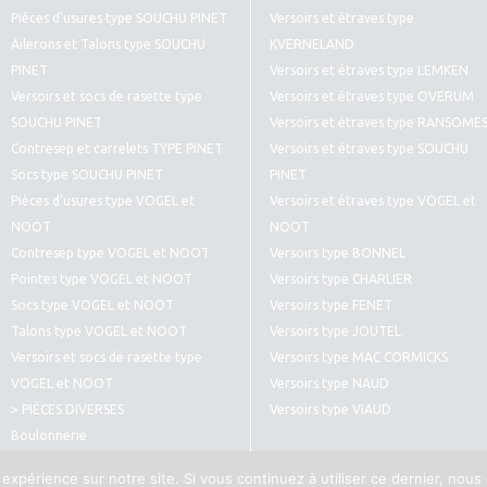
Pièces d’usures type SOUCHU PINET
Versoirs et étraves type
Ailerons et Talons type SOUCHU
KVERNELAND
PINET
Versoirs et étraves type LEMKEN
Versoirs et socs de rasette type
Versoirs et étraves type OVERUM
SOUCHU PINET
Versoirs et étraves type RANSOME
Contresep et carrelets TYPE PINET
Versoirs et étraves type SOUCHU
Socs type SOUCHU PINET
PINET
Pièces d’usures type VOGEL et
Versoirs et étraves type VOGEL et
NOOT
NOOT
Contresep type VOGEL et NOOT
Versoirs type BONNEL
Pointes type VOGEL et NOOT
Versoirs type CHARLIER
Socs type VOGEL et NOOT
Versoirs type FENET
Talons type VOGEL et NOOT
Versoirs type JOUTEL
Versoirs et socs de rasette type
Versoirs type MAC CORMICKS
VOGEL et NOOT
Versoirs type NAUD
> PIÈCES DIVERSES
Versoirs type VIAUD
Boulonnerie
Pièces diverses type CULTIVATEURS
 expérience sur notre site. Si vous continuez à utiliser ce dernier, nous