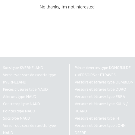
No thanks, I’m not interested!
Socs type KVERNELAND
Pièces diverses type KONGSKILDE
Versoirs et socs de rasette type
> VERSOIRS et ÉTRAVES
KVERNELAND
Versoirs et étraves type DEMBLON
Pièces d’usures type NAUD
Versoirs et étraves type DURO
Ailerons type NAUD
Versoirs et étraves type EBRA
Contresep type NAUD
Versoirs et étraves type KUHN /
Pointes type NAUD
HUARD
Socs type NAUD
Versoirs et étraves type IH
Versoirs et socs de rasette type
Versoirs et étraves type JOHN
NAUD
DEERE