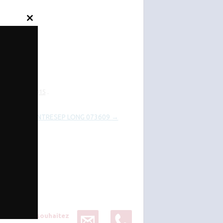
Close
this
module
le
janvier 6, 2015
.
CONTRESEP LONG 073609
→
Vous souhaitez