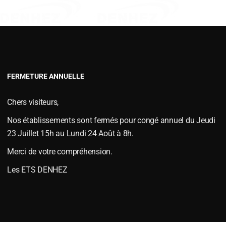
VERSOIRS TYPE FENET
VERSOIRS TYPE JOUTEL
VERSOIRS TYPE MAC CORMICKS
VERSOIRS TYPE NAUD
NG 063604
VERSOIRS TYPE VIAUD
FERMETURE ANNUELLE
ep type KVERNELAND
,
PIÈCES D'USURES
,
Pièces d'usures type KVERNELAND
Chers visiteurs,
Nos établissements sont fermés pour congé annuel du Jeudi
23 Juillet 15h au Lundi 24 Août à 8h.
Merci de votre compréhension.
Les ETS DENHEZ