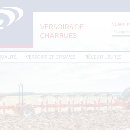
SEARCH
VERSOIRS DE
CHARRUES
Aller au contenu principal
QUALITÉ
VERSOIRS ET ÉTRAVES
PIÈCES D’USURES
CIER HARDIUM
VERSOIRS ET ÉTRAVES TYPE AMAZONE
PIÈCES D’USURES TYPE
VERSOIRS ET ÉTRAVES TYPE DEMBLON
PIÈCES D’USURES TYPE 
BESSON
VERSOIRS ET ÉTRAVES TYPE
DOWDESWELL
PIÈCES D’USURES TYPE I
VERSOIRS ET ÉTRAVES TYPE DURO
PIÈCES D’USURES TYPE 
VERSOIRS ET ÉTRAVES TYPE EBRA
PIÈCES D’USURES TYPE 
VERSOIRS ET ÉTRAVES TYPE GOIZIN
PIÈCES D’USURES TYPE
VERSOIRS ET ÉTRAVES TYPE GRÉGOIRE
PIÈCES D’USURES TYPE 
BESSON