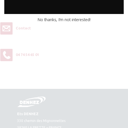
Vous souhaitez plus d’informations ou passer une commande,
contactez-nous :
No thanks, I’m not interested!
Contact
04 74 54 65 01
Ets DENHEZ
330 chemin des Mignonnettes
38260 LA FRETTE – FRANCE