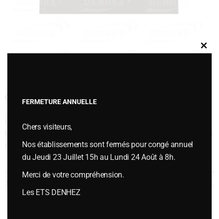
Clos
this
modu
CONTRESEP LONG REVERSIBLE 223122
FERMETURE ANNUELLE
Cette entrée a été publiée dans
Contresep - Nez - Carrelets type KUHN /
Chers visiteurs,
HUARD
,
PIÈCES D'USURES
,
Pièces d'usures type KUHN / HUARD
le
janvier
Nos établissements sont fermés pour congé annuel
6, 2015
.
du Jeudi 23 Juillet 15h au Lundi 24 Août à 8h.
Navigation des articles
←
CONTRESEP LONG REVERSIBLE
CONTRESEP LONG REVERSIBLE
Merci de votre compréhension.
1/2 TOUR
761108
→
Les ETS DENHEZ