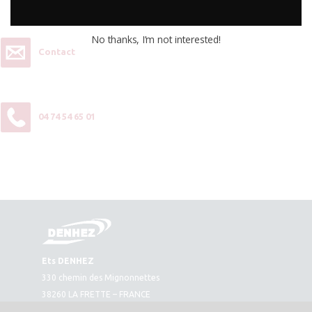
contactez-nous :
No thanks, I’m not interested!
Contact
04 74 54 65 01
Ets DENHEZ
330 chemin des Mignonnettes
38260 LA FRETTE – FRANCE
Plan d’accès