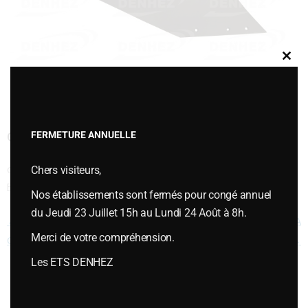
Clos
this
modu
CYLINDRIQUE 106 CM CORPS A SOC
FERMETURE ANNUELLE
Chers visiteurs,
Cette entrée a été publiée dans
VERSOIRS et ÉTRAVES
,
Versoirs type
FENET
le
juillet 12, 2018
.
Nos établissements sont fermés pour congé annuel
du Jeudi 23 Juillet 15h au Lundi 24 Août à 8h.
Navigation des articles
←
CYLINDRIQUE 106 CM CORPS A
CYLINDRIQUE 106 CM CORPS A
Merci de votre compréhension.
CARRELET
SOC
→
Les ETS DENHEZ
Vous souhaitez plus d’informations ou passer une commande,