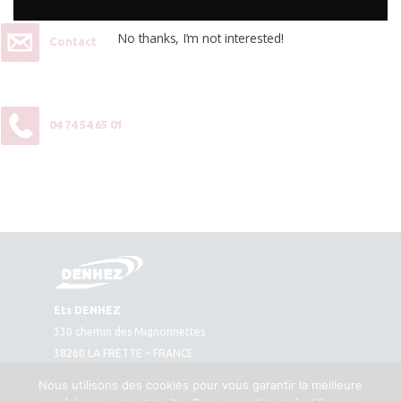
No thanks, I’m not interested!
Contact
04 74 54 65 01
Ets DENHEZ
330 chemin des Mignonnettes
38260 LA FRETTE – FRANCE
Plan d’accès
Nous utilisons des cookies pour vous garantir la meilleure
Tél. : 04 74 54 65 01