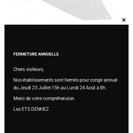
Clos
this
modu
FERMETURE ANNUELLE
CYLINDRIQUE 14 ARRIERE
Chers visiteurs,
Cette entrée a été publiée dans
VERSOIRS et ÉTRAVES
,
Versoirs et
Nos établissements sont fermés pour congé annuel
étraves type EBRA
le
juillet 12, 2018
.
du Jeudi 23 Juillet 15h au Lundi 24 Août à 8h.
Navigation des articles
←
CYLINDRIQUE 14 ARRIERE
CYLINDRIQUE 14 ARRIERE
→
Merci de votre compréhension.
Les ETS DENHEZ
Vous souhaitez plus d’informations ou passer une commande,
contactez-nous :