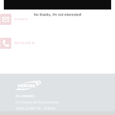
contactez-nous :
No thanks, I’m not interested!
Contact
04 74 54 65 01
Ets DENHEZ
330 chemin des Mignonnettes
38260 LA FRETTE – FRANCE
Plan d’accès