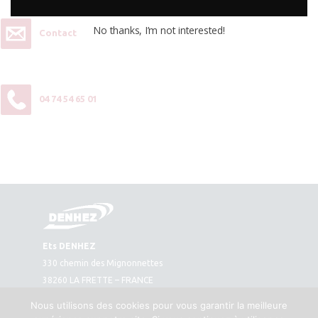
No thanks, I’m not interested!
Contact
04 74 54 65 01
Ets DENHEZ
330 chemin des Mignonnettes
38260 LA FRETTE – FRANCE
Plan d’accès
Nous utilisons des cookies pour vous garantir la meilleure
Tél. : 04 74 54 65 01