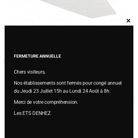
Clos
this
modu
FERMETURE ANNUELLE
CYLINDRIQUE 16 ARRIERE
Chers visiteurs,
Cette entrée a été publiée dans
VERSOIRS et ÉTRAVES
,
Versoirs et
Nos établissements sont fermés pour congé annuel
étraves type DURO
le
juillet 12, 2018
.
du Jeudi 23 Juillet 15h au Lundi 24 Août à 8h.
Navigation des articles
←
CYLINDRIQUE 16 ARRIERE
CYLINDRIQUE 16 ENCOCHE
→
Merci de votre compréhension.
Les ETS DENHEZ
Vous souhaitez plus d’informations ou passer une commande,
contactez-nous :