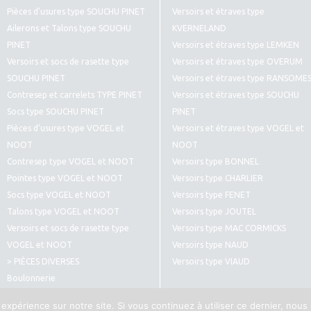
Pièces d’usures type SOUCHU PINET
Versoirs et étraves type
Ailerons et Talons type SOUCHU
KVERNELAND
PINET
Versoirs et étraves type LEMKEN
Versoirs et socs de rasette type
Versoirs et étraves type OVERUM
SOUCHU PINET
Versoirs et étraves type RANSOME
Contresep et carrelets TYPE PINET
Versoirs et étraves type SOUCHU
Socs type SOUCHU PINET
PINET
Pièces d’usures type VOGEL et
Versoirs et étraves type VOGEL et
NOOT
NOOT
Contresep type VOGEL et NOOT
Versoirs type BONNEL
Pointes type VOGEL et NOOT
Versoirs type CHARLIER
Socs type VOGEL et NOOT
Versoirs type FENET
Talons type VOGEL et NOOT
Versoirs type JOUTEL
Versoirs et socs de rasette type
Versoirs type MAC CORMICKS
VOGEL et NOOT
Versoirs type NAUD
> PIÈCES DIVERSES
Versoirs type VIAUD
Boulonnerie
Pièces diverses type CULTIVATEURS
 expérience sur notre site. Si vous continuez à utiliser ce dernier, nous