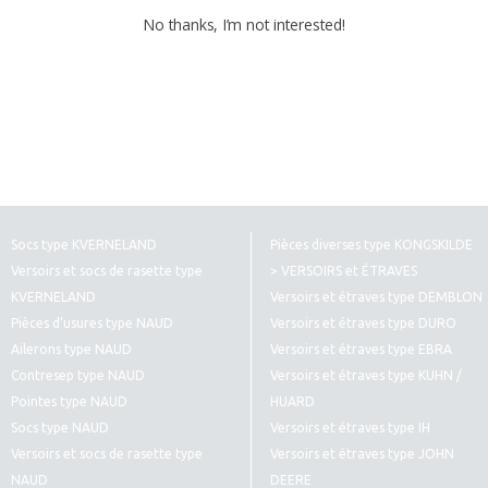
No thanks, I’m not interested!
Socs type KVERNELAND
Pièces diverses type KONGSKILDE
Versoirs et socs de rasette type
> VERSOIRS et ÉTRAVES
KVERNELAND
Versoirs et étraves type DEMBLON
Pièces d’usures type NAUD
Versoirs et étraves type DURO
Ailerons type NAUD
Versoirs et étraves type EBRA
Contresep type NAUD
Versoirs et étraves type KUHN /
Pointes type NAUD
HUARD
Socs type NAUD
Versoirs et étraves type IH
Versoirs et socs de rasette type
Versoirs et étraves type JOHN
NAUD
DEERE