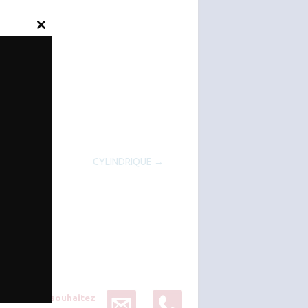
Close
this
module
CYLINDRIQUE
→
Vous souhaitez