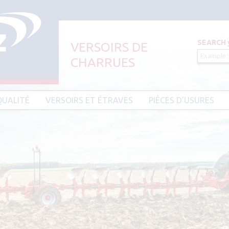
SEARCH
VERSOIRS DE
CHARRUES
Aller au contenu principal
QUALITÉ
VERSOIRS ET ÉTRAVES
PIÈCES D’USURES
CIER HARDIUM
VERSOIRS ET ÉTRAVES TYPE AMAZONE
PIÈCES D’USURES TYPE
VERSOIRS ET ÉTRAVES TYPE DEMBLON
PIÈCES D’USURES TYPE 
BESSON
VERSOIRS ET ÉTRAVES TYPE
DOWDESWELL
PIÈCES D’USURES TYPE I
VERSOIRS ET ÉTRAVES TYPE DURO
PIÈCES D’USURES TYPE 
VERSOIRS ET ÉTRAVES TYPE EBRA
PIÈCES D’USURES TYPE 
VERSOIRS ET ÉTRAVES TYPE GOIZIN
PIÈCES D’USURES TYPE
VERSOIRS ET ÉTRAVES TYPE GRÉGOIRE
PIÈCES D’USURES TYPE 
BESSON