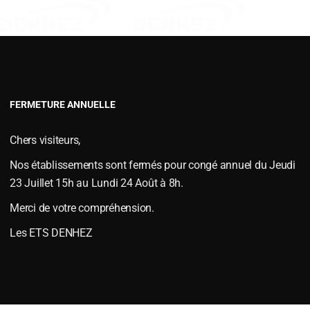
VERSOIRS TYPE FENET
VERSOIRS TYPE JOUTEL
VERSOIRS TYPE MAC CORMICKS
VERSOIRS TYPE NAUD
VERSOIRS TYPE VIAUD
FERMETURE ANNUELLE
S et ÉTRAVES
,
Versoirs et étraves type DEMBLON
le
juillet 12, 2018
.
Chers visiteurs,
Nos établissements sont fermés pour congé annuel du Jeudi
23 Juillet 15h au Lundi 24 Août à 8h.
Merci de votre compréhension.
Les ETS DENHEZ