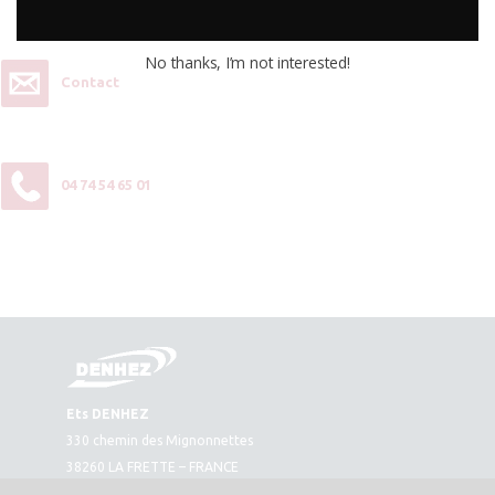
contactez-nous :
No thanks, I’m not interested!
Contact
04 74 54 65 01
Ets DENHEZ
330 chemin des Mignonnettes
38260 LA FRETTE – FRANCE
Plan d’accès