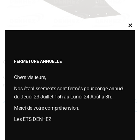
Clos
this
modu
CYLINDRIQUE QUEUE DE PIE 1 PIECE
FERMETURE ANNUELLE
Chers visiteurs,
Cette entrée a été publiée dans
VERSOIRS et ÉTRAVES
,
Versoirs et
étraves type KUHN / HUARD
le
juillet 12, 2018
.
Nos établissements sont fermés pour congé annuel
du Jeudi 23 Juillet 15h au Lundi 24 Août à 8h.
Navigation des articles
←
CYLINDRIQUE LONG 14-16
CYLINDRIQUE QUEUE DE PIE 1
Merci de votre compréhension.
PIECE
→
Les ETS DENHEZ
Vous souhaitez plus d’informations ou passer une commande,