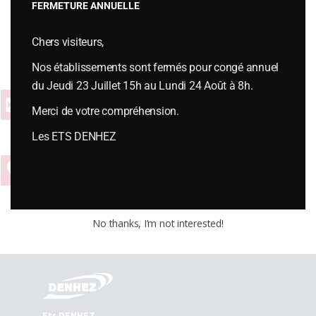
FERMETURE ANNUELLE
Vous souhaitez plus d’informations ou passer une commande,
Chers visiteurs,
contactez-nous :
Nos établissements sont fermés pour congé annuel
du Jeudi 23 Juillet 15h au Lundi 24 Août à 8h.
Contact
Merci de votre compréhension.
Les ETS DENHEZ
04 74 54 65 01
No thanks, I’m not interested!
Ets DENHEZ