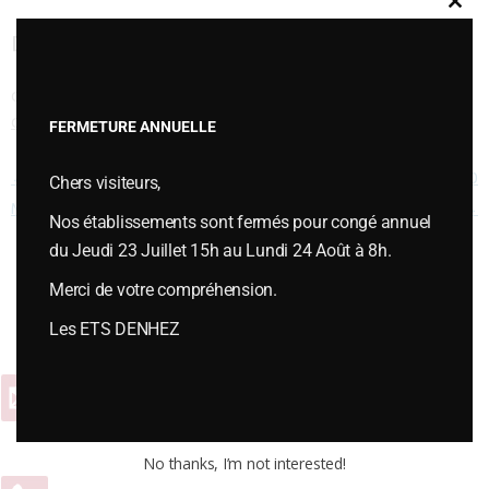
Clos
this
DENT FS1811 13520
modu
Cette entrée a été publiée dans
PIÈCES DIVERSES
,
Pièces diverses type
CULTIVATEURS
le
janvier 6, 2015
.
FERMETURE ANNUELLE
Navigation des articles
←
DENT DROITE KONGSKILDE
DENT GERMIFLEX NUE 32 X 10
Chers visiteurs,
MONTE 32 X 12
2986
→
Nos établissements sont fermés pour congé annuel
du Jeudi 23 Juillet 15h au Lundi 24 Août à 8h.
Merci de votre compréhension.
Vous souhaitez plus d’informations ou passer une commande,
contactez-nous :
Les ETS DENHEZ
Contact
No thanks, I’m not interested!