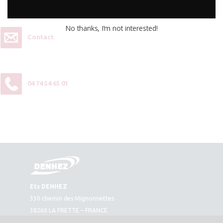
contactez-nous :
No thanks, I’m not interested!
Contact
04 74 54 65 01
Ets DENHEZ
330 chemin des Mignonnettes
38260 LA FRETTE – FRANCE
Plan d’accès