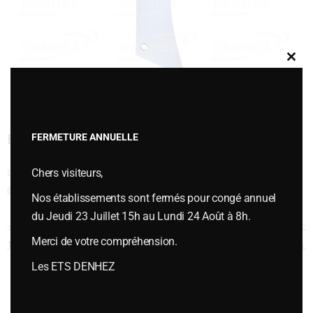
Clos
this
modu
ERAVE BORE ESC DROITE-173326
FERMETURE ANNUELLE
Chers visiteurs,
Cette entrée a été publiée dans
VERSOIRS et ÉTRAVES
,
Versoirs et
étraves type GRÉGOIRE BESSON
le
mars 3, 2020
.
Nos établissements sont fermés pour congé annuel
du Jeudi 23 Juillet 15h au Lundi 24 Août à 8h.
Navigation des articles
←
ETRAVE BORE ESC GAUCHE-
ERAVE BORE E5H GAUCHE-
Merci de votre compréhension.
173325
173475
→
Les ETS DENHEZ
Vous souhaitez plus d’informations ou passer une commande,