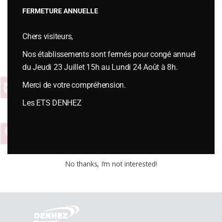
H71
→
FERMETURE ANNUELLE
Chers visiteurs,
Vous souhaitez plus d’informations ou passer une commande,
contactez-nous :
Nos établissements sont fermés pour congé annuel
du Jeudi 23 Juillet 15h au Lundi 24 Août à 8h.
Merci de votre compréhension.
Contact
Les ETS DENHEZ
04 74 54 65 01
No thanks, I’m not interested!