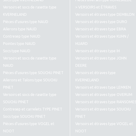
Versoirs et socs de rasette type
> VERSOIRS et ÉTRAVES
KVERNELAND
Versoirs et étraves type DEMBLON
Pièces d’usures type NAUD
Versoirs et étraves type DURO
Ailerons type NAUD
Versoirs et étraves type EBRA
Contresep type NAUD
Versoirs et étraves type KUHN /
Pointes type NAUD
HUARD
Socs type NAUD
Versoirs et étraves type IH
Versoirs et socs de rasette type
Versoirs et étraves type JOHN
NAUD
DEERE
Pièces d’usures type SOUCHU PINET
Versoirs et étraves type
Ailerons et Talons type SOUCHU
KVERNELAND
PINET
Versoirs et étraves type LEMKEN
Versoirs et socs de rasette type
Versoirs et étraves type OVERUM
SOUCHU PINET
Versoirs et étraves type RANSOME
Contresep et carrelets TYPE PINET
Versoirs et étraves type SOUCHU
Socs type SOUCHU PINET
PINET
Pièces d’usures type VOGEL et
Versoirs et étraves type VOGEL et
NOOT
NOOT