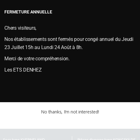
ERE 5587
VERSOIRS TYPE FENET
FERMETURE ANNUELLE
VERSOIRS TYPE JOUTEL
VERSOIRS TYPE MAC CORMICKS
Chers visiteurs,
VERSOIRS TYPE NAUD
Nos établissements sont fermés pour congé annuel du Jeudi
VERSOIRS TYPE VIAUD
23 Juillet 15h au Lundi 24 Août à 8h.
Merci de votre compréhension.
Les ETS DENHEZ
No thanks, I’m not interested!
Socs type KVERNELAND
Pièces diverses type KONGSKILDE