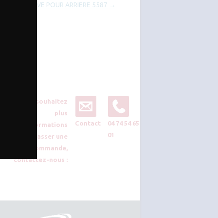
ETRAVE POUR ARRIERE 5587
→
Vous souhaitez
plus
Contact
04 74 54 65
d’informations
01
ou passer une
commande,
contactez-nous :