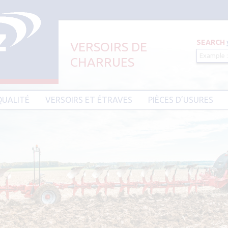
SEARCH
VERSOIRS DE
CHARRUES
Aller au contenu principal
QUALITÉ
VERSOIRS ET ÉTRAVES
PIÈCES D’USURES
CIER HARDIUM
VERSOIRS ET ÉTRAVES TYPE AMAZONE
PIÈCES D’USURES TYPE
VERSOIRS ET ÉTRAVES TYPE DEMBLON
PIÈCES D’USURES TYPE 
BESSON
VERSOIRS ET ÉTRAVES TYPE
DOWDESWELL
PIÈCES D’USURES TYPE I
VERSOIRS ET ÉTRAVES TYPE DURO
PIÈCES D’USURES TYPE 
VERSOIRS ET ÉTRAVES TYPE EBRA
PIÈCES D’USURES TYPE 
VERSOIRS ET ÉTRAVES TYPE GOIZIN
PIÈCES D’USURES TYPE
VERSOIRS ET ÉTRAVES TYPE GRÉGOIRE
PIÈCES D’USURES TYPE 
BESSON