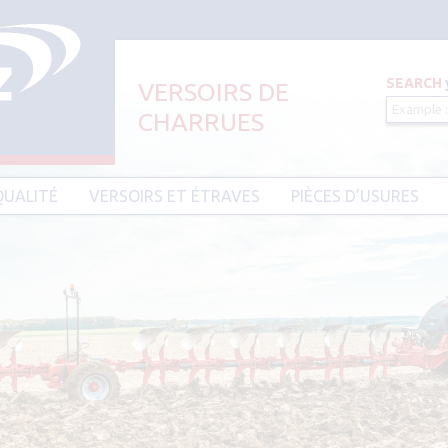
SEARCH
VERSOIRS DE
CHARRUES
Aller au contenu principal
QUALITÉ
VERSOIRS ET ÉTRAVES
PIÈCES D’USURES
CIER HARDIUM
VERSOIRS ET ÉTRAVES TYPE AMAZONE
PIÈCES D’USURES TYPE
VERSOIRS ET ÉTRAVES TYPE DEMBLON
PIÈCES D’USURES TYPE 
BESSON
VERSOIRS ET ÉTRAVES TYPE
DOWDESWELL
PIÈCES D’USURES TYPE I
VERSOIRS ET ÉTRAVES TYPE DURO
PIÈCES D’USURES TYPE 
VERSOIRS ET ÉTRAVES TYPE EBRA
PIÈCES D’USURES TYPE 
VERSOIRS ET ÉTRAVES TYPE GOIZIN
PIÈCES D’USURES TYPE
VERSOIRS ET ÉTRAVES TYPE GRÉGOIRE
PIÈCES D’USURES TYPE 
BESSON