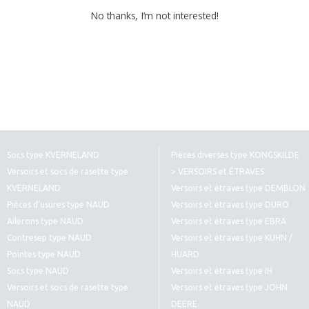
No thanks, I’m not interested!
Socs type KVERNELAND
Pièces diverses type KONGSKILDE
Versoirs et socs de rasette type
> VERSOIRS et ÉTRAVES
KVERNELAND
Versoirs et étraves type DEMBLON
Pièces d’usures type NAUD
Versoirs et étraves type DURO
Ailerons type NAUD
Versoirs et étraves type EBRA
Contresep type NAUD
Versoirs et étraves type KUHN /
Pointes type NAUD
HUARD
Socs type NAUD
Versoirs et étraves type IH
Versoirs et socs de rasette type
Versoirs et étraves type JOHN
NAUD
DEERE