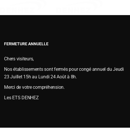
VERSOIRS TYPE FENET
VERSOIRS TYPE JOUTEL
VERSOIRS TYPE MAC CORMICKS
VERSOIRS TYPE NAUD
0 / H91 et H260 / H261
VERSOIRS TYPE VIAUD
FERMETURE ANNUELLE
S et ÉTRAVES
,
Versoirs et étraves type KVERNELAND
le
janvier 6, 2015
.
Chers visiteurs,
 H261
Nos établissements sont fermés pour congé annuel du Jeudi
23 Juillet 15h au Lundi 24 Août à 8h.
Merci de votre compréhension.
Les ETS DENHEZ