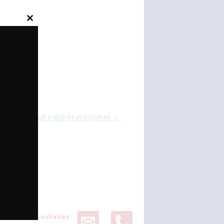
Close
this
module
ETRAVE POUR P48/P47 et P50/P49
→
Vous souhaitez