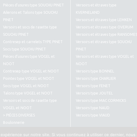
Pièces d’usures type SOUCHU PINET
Versoirs et étraves type
Ailerons et Talons type SOUCHU
KVERNELAND
PINET
Versoirs et étraves type LEMKEN
Versoirs et socs de rasette type
Versoirs et étraves type OVERUM
SOUCHU PINET
Versoirs et étraves type RANSOME
Contresep et carrelets TYPE PINET
Versoirs et étraves type SOUCHU
Socs type SOUCHU PINET
PINET
Pièces d’usures type VOGEL et
Versoirs et étraves type VOGEL et
NOOT
NOOT
Contresep type VOGEL et NOOT
Versoirs type BONNEL
Pointes type VOGEL et NOOT
Versoirs type CHARLIER
Socs type VOGEL et NOOT
Versoirs type FENET
Talons type VOGEL et NOOT
Versoirs type JOUTEL
Versoirs et socs de rasette type
Versoirs type MAC CORMICKS
VOGEL et NOOT
Versoirs type NAUD
> PIÈCES DIVERSES
Versoirs type VIAUD
Boulonnerie
Pièces diverses type CULTIVATEURS
 expérience sur notre site. Si vous continuez à utiliser ce dernier, nous