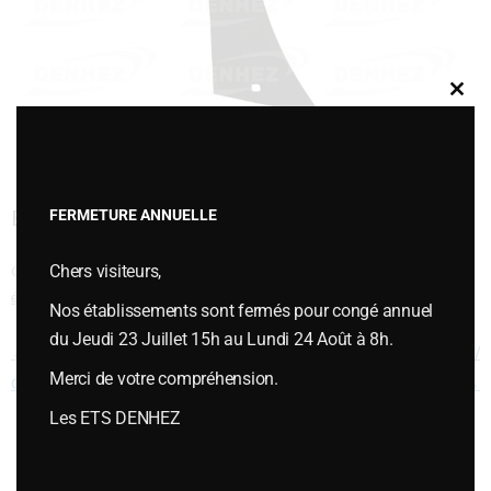
Clos
this
modu
ETRAVE POUR VERSOIR C932 / C931
FERMETURE ANNUELLE
Chers visiteurs,
Cette entrée a été publiée dans
VERSOIRS et ÉTRAVES
,
Versoirs et
étraves type DURO
le
janvier 6, 2015
.
Nos établissements sont fermés pour congé annuel
du Jeudi 23 Juillet 15h au Lundi 24 Août à 8h.
Navigation des articles
←
ETRAVE POUR VERSOIR C730 /
ETRAVE POUR VERSOIR C932 /
Merci de votre compréhension.
C731 et C732 / C733
C931
→
Les ETS DENHEZ
Vous souhaitez plus d’informations ou passer une commande,