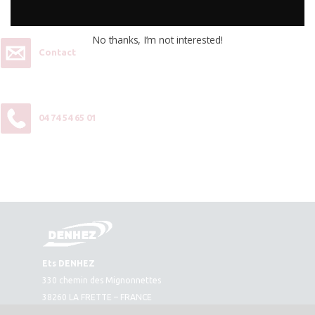
contactez-nous :
No thanks, I’m not interested!
Contact
04 74 54 65 01
Ets DENHEZ
330 chemin des Mignonnettes
38260 LA FRETTE – FRANCE
Plan d’accès