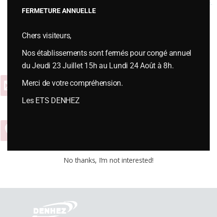
W-310913
→
FERMETURE ANNUELLE
Chers visiteurs,
Vous souhaitez plus d’informations ou passer une commande,
contactez-nous :
Nos établissements sont fermés pour congé annuel
du Jeudi 23 Juillet 15h au Lundi 24 Août à 8h.
Merci de votre compréhension.
Contact
Les ETS DENHEZ
04 74 54 65 01
No thanks, I’m not interested!