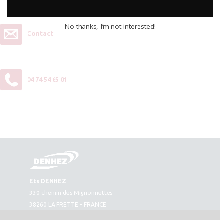
No thanks, I’m not interested!
Contact
04 74 54 65 01
Ets DENHEZ
330 chemin des Mignonnettes
38260 LA FRETTE – FRANCE
Plan d’accès