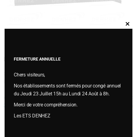
Clos
this
modu
LAME CLAIRE VOIE JUWELL DMS – CS 40
FERMETURE ANNUELLE
Cette entrée a été publiée dans
VERSOIRS et ÉTRAVES
,
Versoirs et
Chers visiteurs,
étraves type LEMKEN
le
juillet 12, 2018
.
Nos établissements sont fermés pour congé annuel
du Jeudi 23 Juillet 15h au Lundi 24 Août à 8h.
Navigation des articles
←
LAME CLAIRE VOIE JUWELL
LAME CLAIRE VOIE JUWELL DMS –
Merci de votre compréhension.
DMS – CS 40
CS 40
→
Les ETS DENHEZ
Vous souhaitez plus d’informations ou passer une commande,
contactez-nous :