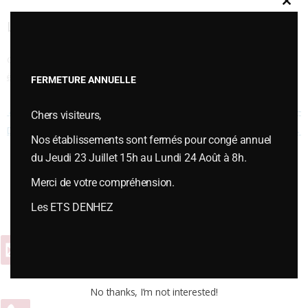
Clos
this
LAME CLAIRE VOIE JUWELL DMS – CS 40
modu
Cette entrée a été publiée dans
VERSOIRS et ÉTRAVES
,
Versoirs et
étraves type LEMKEN
le
juillet 12, 2018
.
FERMETURE ANNUELLE
Navigation des articles
←
LAME CLAIRE VOIE JUWELL
LAME CLAIRE VOIE JUWELL DMS –
Chers visiteurs,
DMS CS 40/50
CS 40
→
Nos établissements sont fermés pour congé annuel
du Jeudi 23 Juillet 15h au Lundi 24 Août à 8h.
Merci de votre compréhension.
Vous souhaitez plus d’informations ou passer une commande,
contactez-nous :
Les ETS DENHEZ
Contact
No thanks, I’m not interested!