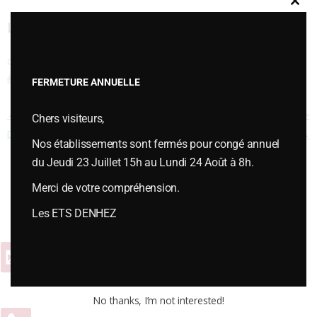
Clos
this
LAME CLAIRE VOIE JUWELL DMS – CS 50
modu
Cette entrée a été publiée dans
VERSOIRS et ÉTRAVES
,
Versoirs et
étraves type LEMKEN
le
juillet 12, 2018
.
FERMETURE ANNUELLE
Navigation des articles
←
LAME CLAIRE VOIE JUWELL
LAME CLAIRE VOIE JUWELL DMS –
Chers visiteurs,
DMS – CS 50
CS 50
→
Nos établissements sont fermés pour congé annuel
du Jeudi 23 Juillet 15h au Lundi 24 Août à 8h.
Merci de votre compréhension.
Vous souhaitez plus d’informations ou passer une commande,
contactez-nous :
Les ETS DENHEZ
Contact
No thanks, I’m not interested!