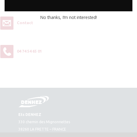
contactez-nous :
No thanks, I’m not interested!
Contact
04 74 54 65 01
Ets DENHEZ
330 chemin des Mignonnettes
38260 LA FRETTE – FRANCE
Plan d’accès