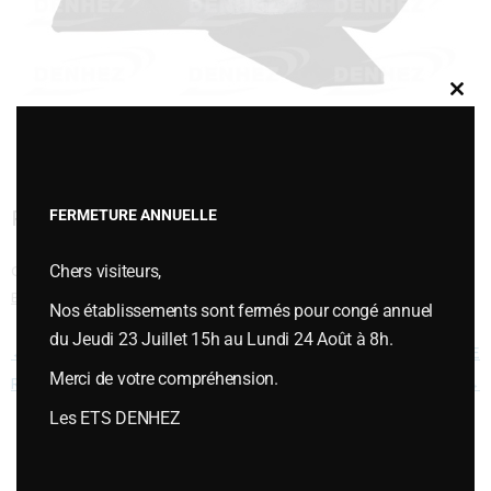
Clos
this
modu
POINTE COUTRE NON REVERSIBLE GAUCHE
FERMETURE ANNUELLE
Chers visiteurs,
Cette entrée a été publiée dans
PIÈCES D'USURES
,
Pièces d'usures type
BONNEL
,
Pointes type BONNEL
le
janvier 6, 2015
.
Nos établissements sont fermés pour congé annuel
du Jeudi 23 Juillet 15h au Lundi 24 Août à 8h.
Navigation des articles
←
POINTE COUTRE NON
POINTE MARATHON DROITE
Merci de votre compréhension.
REVERSIBLE DROIT
622180
→
Les ETS DENHEZ
Vous souhaitez plus d’informations ou passer une commande,