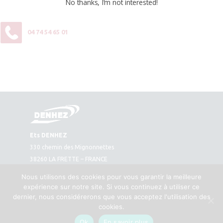
No thanks, I’m not interested!
04 74 54 65 01
Ets DENHEZ
330 chemin des Mignonnettes
38260 LA FRETTE – FRANCE
Plan d’accès
Nous utilisons des cookies pour vous garantir la meilleure
Tél. : 04 74 54 65 01
expérience sur notre site. Si vous continuez à utiliser ce
Fax : 04 74 54 66 11
dernier, nous considérerons que vous acceptez l'utilisation des
cookies.
Contact
Mentions légales
Ok
En savoir plus