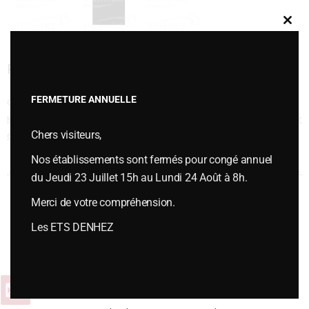
Clos
this
modu
RALLONGE DE VERSOIR 648005
FERMETURE ANNUELLE
Cette entrée a été publiée dans
PIÈCES D'USURES
,
Pièces d'usures type
KUHN / HUARD
,
Versoirs et socs de rasette type KUHN / HUARD
le
janvier
Chers visiteurs,
6, 2015
.
Nos établissements sont fermés pour congé annuel
Navigation des articles
←
RALLONGE DE VERSOIR 053388
RALLONGE DE VERSOIR VN 400
→
du Jeudi 23 Juillet 15h au Lundi 24 Août à 8h.
Merci de votre compréhension.
Vous souhaitez plus d’informations ou passer une commande,
Les ETS DENHEZ
contactez-nous :
Contact