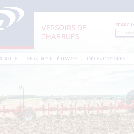
SEARCH
VERSOIRS DE
CHARRUES
Aller au contenu principal
QUALITÉ
VERSOIRS ET ÉTRAVES
PIÈCES D’USURES
CIER HARDIUM
VERSOIRS ET ÉTRAVES TYPE AMAZONE
PIÈCES D’USURES TYPE
VERSOIRS ET ÉTRAVES TYPE DEMBLON
PIÈCES D’USURES TYPE 
BESSON
VERSOIRS ET ÉTRAVES TYPE
DOWDESWELL
PIÈCES D’USURES TYPE I
VERSOIRS ET ÉTRAVES TYPE DURO
PIÈCES D’USURES TYPE 
VERSOIRS ET ÉTRAVES TYPE EBRA
PIÈCES D’USURES TYPE 
VERSOIRS ET ÉTRAVES TYPE GOIZIN
PIÈCES D’USURES TYPE
VERSOIRS ET ÉTRAVES TYPE GRÉGOIRE
PIÈCES D’USURES TYPE 
BESSON