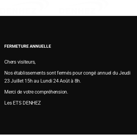
VERSOIRS TYPE FENET
VERSOIRS TYPE JOUTEL
VERSOIRS TYPE MAC CORMICKS
VERSOIRS TYPE NAUD
 C56 / C57
VERSOIRS TYPE VIAUD
FERMETURE ANNUELLE
S et ÉTRAVES
,
Versoirs et étraves type KUHN / HUARD
le
janvier 6, 2015
.
Chers visiteurs,
Nos établissements sont fermés pour congé annuel du Jeudi
23 Juillet 15h au Lundi 24 Août à 8h.
Merci de votre compréhension.
Les ETS DENHEZ