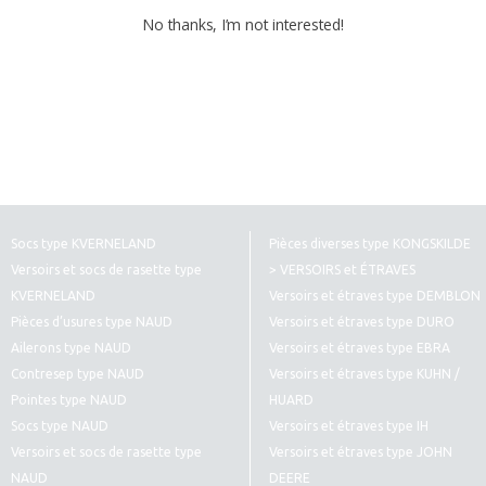
No thanks, I’m not interested!
Socs type KVERNELAND
Pièces diverses type KONGSKILDE
Versoirs et socs de rasette type
> VERSOIRS et ÉTRAVES
KVERNELAND
Versoirs et étraves type DEMBLON
Pièces d’usures type NAUD
Versoirs et étraves type DURO
Ailerons type NAUD
Versoirs et étraves type EBRA
Contresep type NAUD
Versoirs et étraves type KUHN /
Pointes type NAUD
HUARD
Socs type NAUD
Versoirs et étraves type IH
Versoirs et socs de rasette type
Versoirs et étraves type JOHN
NAUD
DEERE