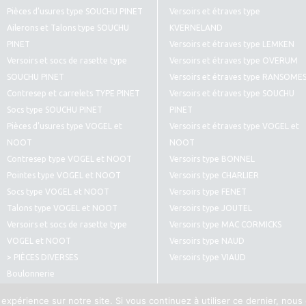
Pièces d’usures type SOUCHU PINET
Versoirs et étraves type
Ailerons et Talons type SOUCHU
KVERNELAND
PINET
Versoirs et étraves type LEMKEN
Versoirs et socs de rasette type
Versoirs et étraves type OVERUM
SOUCHU PINET
Versoirs et étraves type RANSOME
Contresep et carrelets TYPE PINET
Versoirs et étraves type SOUCHU
Socs type SOUCHU PINET
PINET
Pièces d’usures type VOGEL et
Versoirs et étraves type VOGEL et
NOOT
NOOT
Contresep type VOGEL et NOOT
Versoirs type BONNEL
Pointes type VOGEL et NOOT
Versoirs type CHARLIER
Socs type VOGEL et NOOT
Versoirs type FENET
Talons type VOGEL et NOOT
Versoirs type JOUTEL
Versoirs et socs de rasette type
Versoirs type MAC CORMICKS
VOGEL et NOOT
Versoirs type NAUD
> PIÈCES DIVERSES
Versoirs type VIAUD
Boulonnerie
Pièces diverses type CULTIVATEURS
 expérience sur notre site. Si vous continuez à utiliser ce dernier, nous