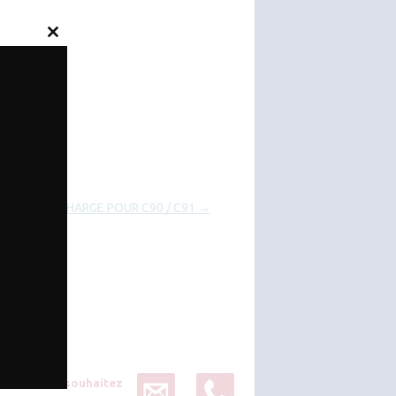
Close
this
module
RECHARGE POUR C90 / C91
→
Vous souhaitez