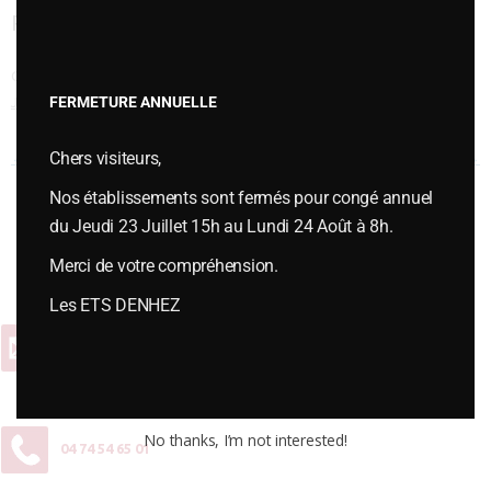
this
RECHARGE POUR VERSOIR
modu
Cette entrée a été publiée dans
VERSOIRS et ÉTRAVES
,
Versoirs type
FERMETURE ANNUELLE
JOUTEL
le
janvier 6, 2015
.
Chers visiteurs,
Navigation des articles
←
RECHARGE POUR H93
RECHARGE POUR VERSOIR
→
Nos établissements sont fermés pour congé annuel
du Jeudi 23 Juillet 15h au Lundi 24 Août à 8h.
Vous souhaitez plus d’informations ou passer une commande,
Merci de votre compréhension.
contactez-nous :
Les ETS DENHEZ
Contact
No thanks, I’m not interested!
04 74 54 65 01