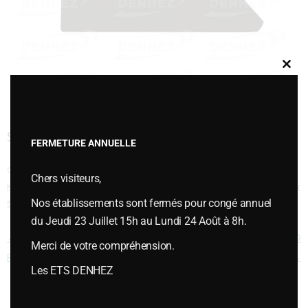
Clos
this
modu
SOC DE RASETTE ZRL-ZH 631108
FERMETURE ANNUELLE
Cette entrée a été publiée dans
PIÈCES D'USURES
,
Pièces d'usures type
Chers visiteurs,
KUHN / HUARD
,
Versoirs et socs de rasette type KUHN / HUARD
le
janvier
Nos établissements sont fermés pour congé annuel
6, 2015
.
du Jeudi 23 Juillet 15h au Lundi 24 Août à 8h.
Navigation des articles
←
SOC DE RASETTE ZF 632003
SOC DE RASETTE ZRL-ZH 631109
Merci de votre compréhension.
POUR VERSOIR RASETTE 619003
→
Les ETS DENHEZ