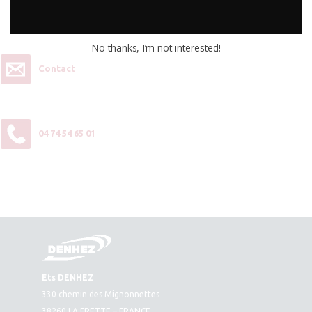
Vous souhaitez plus d’informations ou passer une commande,
contactez-nous :
No thanks, I’m not interested!
Contact
04 74 54 65 01
Ets DENHEZ
330 chemin des Mignonnettes
38260 LA FRETTE – FRANCE