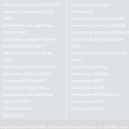
Pièces d’usures type SOUCHU PINET
Versoirs et étraves type
Ailerons et Talons type SOUCHU
KVERNELAND
PINET
Versoirs et étraves type LEMKEN
Versoirs et socs de rasette type
Versoirs et étraves type OVERUM
SOUCHU PINET
Versoirs et étraves type RANSOME
Contresep et carrelets TYPE PINET
Versoirs et étraves type SOUCHU
Socs type SOUCHU PINET
PINET
Pièces d’usures type VOGEL et
Versoirs et étraves type VOGEL et
NOOT
NOOT
Contresep type VOGEL et NOOT
Versoirs type BONNEL
Pointes type VOGEL et NOOT
Versoirs type CHARLIER
Socs type VOGEL et NOOT
Versoirs type FENET
Talons type VOGEL et NOOT
Versoirs type JOUTEL
Versoirs et socs de rasette type
Versoirs type MAC CORMICKS
VOGEL et NOOT
Versoirs type NAUD
> PIÈCES DIVERSES
Versoirs type VIAUD
Boulonnerie
Pièces diverses type CULTIVATEURS
 expérience sur notre site. Si vous continuez à utiliser ce dernier, nous