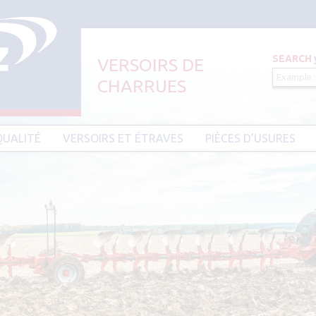
SEARCH
VERSOIRS DE
CHARRUES
Aller au contenu principal
QUALITÉ
VERSOIRS ET ÉTRAVES
PIÈCES D’USURES
CIER HARDIUM
VERSOIRS ET ÉTRAVES TYPE AMAZONE
PIÈCES D’USURES TYPE
VERSOIRS ET ÉTRAVES TYPE DEMBLON
PIÈCES D’USURES TYPE 
BESSON
VERSOIRS ET ÉTRAVES TYPE
DOWDESWELL
PIÈCES D’USURES TYPE I
VERSOIRS ET ÉTRAVES TYPE DURO
PIÈCES D’USURES TYPE 
VERSOIRS ET ÉTRAVES TYPE EBRA
PIÈCES D’USURES TYPE 
VERSOIRS ET ÉTRAVES TYPE GOIZIN
PIÈCES D’USURES TYPE
VERSOIRS ET ÉTRAVES TYPE GRÉGOIRE
PIÈCES D’USURES TYPE 
BESSON