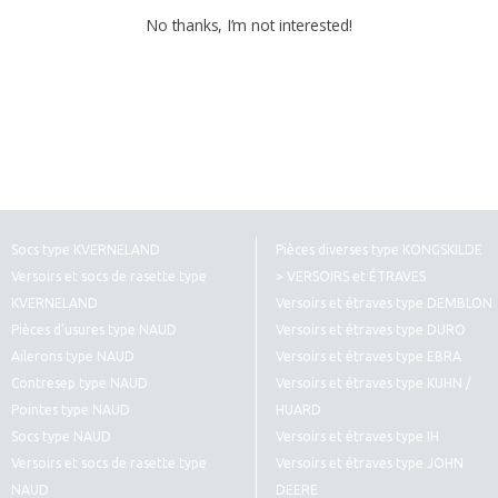
No thanks, I’m not interested!
Socs type KVERNELAND
Pièces diverses type KONGSKILDE
Versoirs et socs de rasette type
> VERSOIRS et ÉTRAVES
KVERNELAND
Versoirs et étraves type DEMBLON
Pièces d’usures type NAUD
Versoirs et étraves type DURO
Ailerons type NAUD
Versoirs et étraves type EBRA
Contresep type NAUD
Versoirs et étraves type KUHN /
Pointes type NAUD
HUARD
Socs type NAUD
Versoirs et étraves type IH
Versoirs et socs de rasette type
Versoirs et étraves type JOHN
NAUD
DEERE