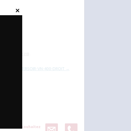
Close
this
module
S
le
juillet 12, 2018
.
4000-VERSOIR-VN-400-DROIT
→
Vous souhaitez