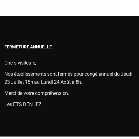
VERSOIRS TYPE FENET
VERSOIRS TYPE JOUTEL
VERSOIRS TYPE MAC CORMICKS
VERSOIRS TYPE NAUD
VERSOIRS TYPE VIAUD
FERMETURE ANNUELLE
D'USURES
,
Pièces d'usures type RANSOMES
,
Socs de rasette type RANSOME
Chers visiteurs,
Nos établissements sont fermés pour congé annuel du Jeudi
23 Juillet 15h au Lundi 24 Août à 8h.
Merci de votre compréhension.
Les ETS DENHEZ