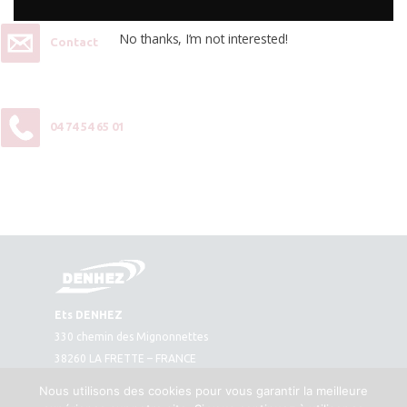
No thanks, I’m not interested!
Contact
04 74 54 65 01
Ets DENHEZ
330 chemin des Mignonnettes
38260 LA FRETTE – FRANCE
Plan d’accès
Nous utilisons des cookies pour vous garantir la meilleure
Tél. : 04 74 54 65 01