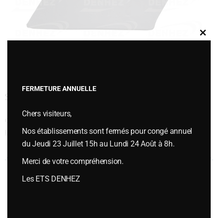
Clos
this
modu
FERMETURE ANNUELLE
SOC RASETTE LARGE GAUCHE
Chers visiteurs,
Cette entrée a été publiée dans
PIÈCES D'USURES
,
Pièces d'usures type
Nos établissements sont fermés pour congé annuel
BONNEL
,
Versoirs et socs de rasette type BONNEL
le
janvier 6, 2015
.
du Jeudi 23 Juillet 15h au Lundi 24 Août à 8h.
Navigation des articles
←
SOC RASETTE LARGE DROIT
SOC RASETTE NORMAL DROIT
→
Merci de votre compréhension.
Les ETS DENHEZ
Vous souhaitez plus d’informations ou passer une commande,
contactez-nous :