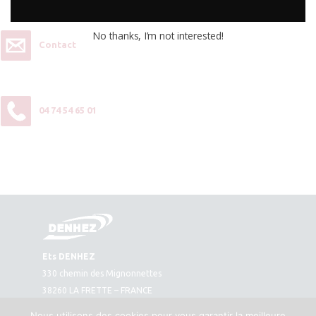
No thanks, I’m not interested!
Contact
04 74 54 65 01
Ets DENHEZ
330 chemin des Mignonnettes
38260 LA FRETTE – FRANCE
Plan d’accès
Nous utilisons des cookies pour vous garantir la meilleure