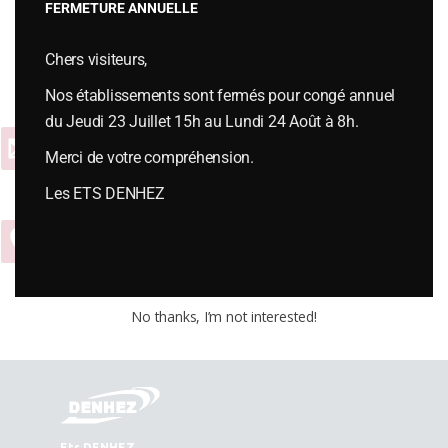
FERMETURE ANNUELLE
Vous souhaitez plus d’informations ou passer une commande,
Chers visiteurs,
contactez-nous :
Nos établissements sont fermés pour congé annuel
du Jeudi 23 Juillet 15h au Lundi 24 Août à 8h.
Contact
Merci de votre compréhension.
Les ETS DENHEZ
04 74 54 65 01
No thanks, I’m not interested!
Ets DENHEZ