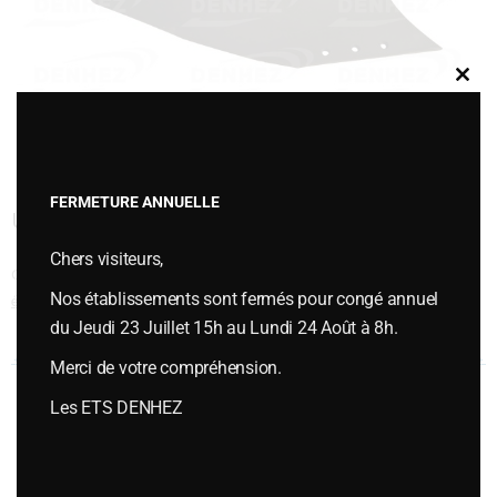
Clos
this
modu
FERMETURE ANNUELLE
UNIVERSEL LONG 12
Chers visiteurs,
Cette entrée a été publiée dans
VERSOIRS et ÉTRAVES
,
Versoirs et
Nos établissements sont fermés pour congé annuel
étraves type SOUCHU PINET
le
juillet 12, 2018
.
du Jeudi 23 Juillet 15h au Lundi 24 Août à 8h.
Navigation des articles
←
UNIVERSEL LONG 12
VERSOIR
→
Merci de votre compréhension.
Les ETS DENHEZ
Vous souhaitez plus d’informations ou passer une commande,
contactez-nous :