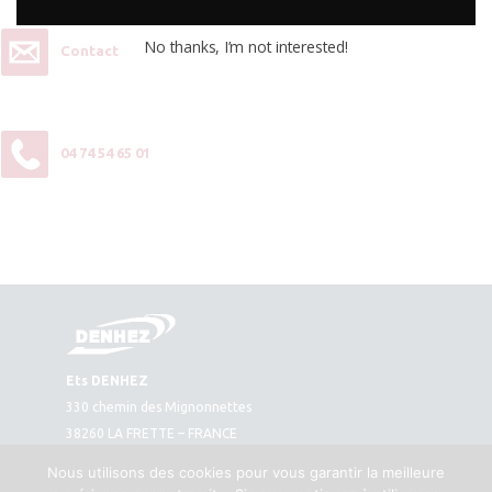
No thanks, I’m not interested!
Contact
04 74 54 65 01
Ets DENHEZ
330 chemin des Mignonnettes
38260 LA FRETTE – FRANCE
Plan d’accès
Nous utilisons des cookies pour vous garantir la meilleure
Tél. : 04 74 54 65 01