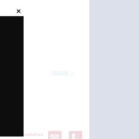
Close
this
module
VERSOIR
→
Vous souhaitez