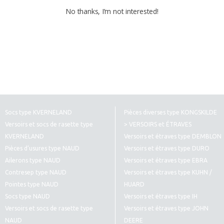
No thanks, I’m not interested!
Socs type KVERNELAND
Pièces diverses type KONGSKILDE
Versoirs et socs de rasette type
> VERSOIRS et ÉTRAVES
KVERNELAND
Versoirs et étraves type DEMBLON
Pièces d’usures type NAUD
Versoirs et étraves type DURO
Ailerons type NAUD
Versoirs et étraves type EBRA
Contresep type NAUD
Versoirs et étraves type KUHN /
Pointes type NAUD
HUARD
Socs type NAUD
Versoirs et étraves type IH
Versoirs et socs de rasette type
Versoirs et étraves type JOHN
NAUD
DEERE