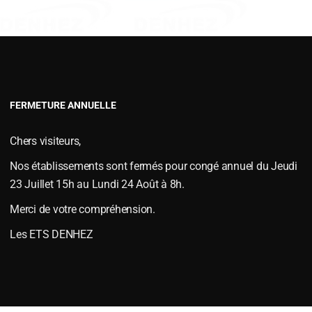
VERSOIRS TYPE FENET
VERSOIRS TYPE JOUTEL
VERSOIRS TYPE MAC CORMICKS
VERSOIRS TYPE NAUD
VERSOIRS TYPE VIAUD
FERMETURE ANNUELLE
S et ÉTRAVES
,
Versoirs et étraves type AMAZONE
le
juillet 12, 2018
.
Chers visiteurs,
Nos établissements sont fermés pour congé annuel du Jeudi
23 Juillet 15h au Lundi 24 Août à 8h.
Merci de votre compréhension.
Les ETS DENHEZ