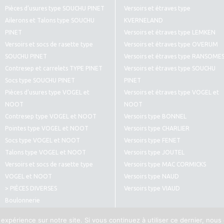
Pièces d’usures type SOUCHU PINET
Versoirs et étraves type
Ailerons et Talons type SOUCHU
KVERNELAND
PINET
Versoirs et étraves type LEMKEN
Versoirs et socs de rasette type
Versoirs et étraves type OVERUM
SOUCHU PINET
Versoirs et étraves type RANSOME
Contresep et carrelets TYPE PINET
Versoirs et étraves type SOUCHU
Socs type SOUCHU PINET
PINET
Pièces d’usures type VOGEL et
Versoirs et étraves type VOGEL et
NOOT
NOOT
Contresep type VOGEL et NOOT
Versoirs type BONNEL
Pointes type VOGEL et NOOT
Versoirs type CHARLIER
Socs type VOGEL et NOOT
Versoirs type FENET
Talons type VOGEL et NOOT
Versoirs type JOUTEL
Versoirs et socs de rasette type
Versoirs type MAC CORMICKS
VOGEL et NOOT
Versoirs type NAUD
> PIÈCES DIVERSES
Versoirs type VIAUD
Boulonnerie
Pièces diverses type CULTIVATEURS
 expérience sur notre site. Si vous continuez à utiliser ce dernier, nous