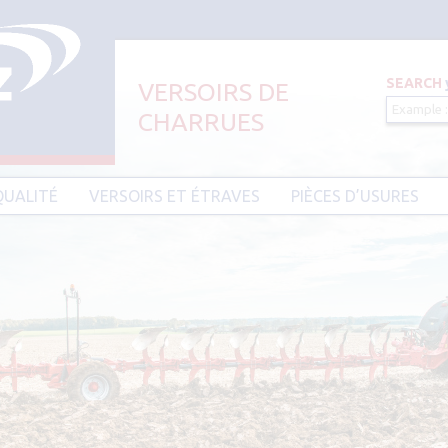
SEARCH
VERSOIRS DE
CHARRUES
Aller au contenu principal
QUALITÉ
VERSOIRS ET ÉTRAVES
PIÈCES D’USURES
CIER HARDIUM
VERSOIRS ET ÉTRAVES TYPE AMAZONE
PIÈCES D’USURES TYPE
VERSOIRS ET ÉTRAVES TYPE DEMBLON
PIÈCES D’USURES TYPE 
BESSON
VERSOIRS ET ÉTRAVES TYPE
DOWDESWELL
PIÈCES D’USURES TYPE I
VERSOIRS ET ÉTRAVES TYPE DURO
PIÈCES D’USURES TYPE 
VERSOIRS ET ÉTRAVES TYPE EBRA
PIÈCES D’USURES TYPE 
VERSOIRS ET ÉTRAVES TYPE GOIZIN
PIÈCES D’USURES TYPE
VERSOIRS ET ÉTRAVES TYPE GRÉGOIRE
PIÈCES D’USURES TYPE 
BESSON