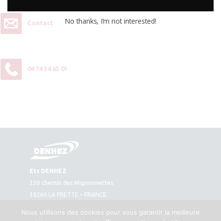
No thanks, I’m not interested!
Contact
04 74 54 65 01
Ets DENHEZ
330 chemin des Mignonnettes
38260 LA FRETTE – FRANCE
Plan d’accès
Nous utilisons des cookies pour vous garantir la meilleure
Tél. : 04 74 54 65 01