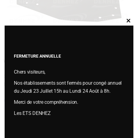
Clos
this
modu
FERMETURE ANNUELLE
VERSOIR ARRIERE N1
Chers visiteurs,
Cette entrée a été publiée dans
VERSOIRS et ÉTRAVES
,
Versoirs et
Nos établissements sont fermés pour congé annuel
étraves type KVERNELAND
le
juillet 12, 2018
.
du Jeudi 23 Juillet 15h au Lundi 24 Août à 8h.
Navigation des articles
←
VERSOIR 73285
VERSOIR ARRIERE N1
→
Merci de votre compréhension.
Les ETS DENHEZ
Vous souhaitez plus d’informations ou passer une commande,
contactez-nous :