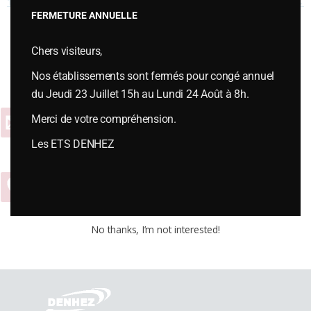
172339
172403
→
FERMETURE ANNUELLE
Chers visiteurs,
Vous souhaitez plus d’informations ou passer une commande,
contactez-nous :
Nos établissements sont fermés pour congé annuel
du Jeudi 23 Juillet 15h au Lundi 24 Août à 8h.
Merci de votre compréhension.
Contact
Les ETS DENHEZ
04 74 54 65 01
No thanks, I’m not interested!