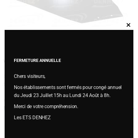
Clos
this
modu
VERSOIR BORE C 16N DROITE-172606
FERMETURE ANNUELLE
Chers visiteurs,
Cette entrée a été publiée dans
VERSOIRS et ÉTRAVES
,
Versoirs et
étraves type GRÉGOIRE BESSON
le
mars 3, 2020
.
Nos établissements sont fermés pour congé annuel
du Jeudi 23 Juillet 15h au Lundi 24 Août à 8h.
Navigation des articles
←
VERSOIR BORE C 16N GAUCHE-
VERSOIR BORE C 16N GAUCHE-
Merci de votre compréhension.
172605
172629
→
Les ETS DENHEZ
Vous souhaitez plus d’informations ou passer une commande,