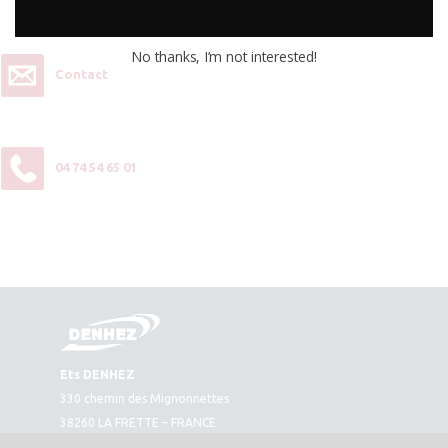
contactez-nous :
No thanks, I’m not interested!
Contact
04 74 54 65 01
Ets DENHEZ
330 chemin des Mignonnettes
38260 LA FRETTE – FRANCE
Plan d’accès