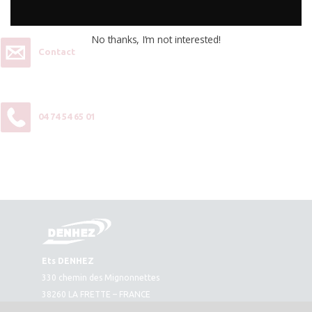
contactez-nous :
No thanks, I’m not interested!
Contact
04 74 54 65 01
Ets DENHEZ
330 chemin des Mignonnettes
38260 LA FRETTE – FRANCE
Plan d’accès