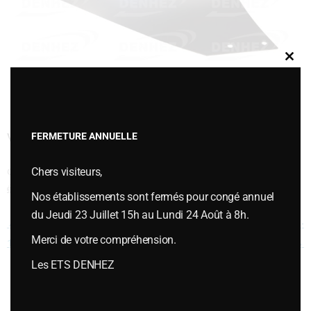
Clos
this
modu
VERSOIR BORE C16S DROITE-173630
FERMETURE ANNUELLE
Chers visiteurs,
Cette entrée a été publiée dans
VERSOIRS et ÉTRAVES
,
Versoirs et
étraves type GRÉGOIRE BESSON
le
mars 3, 2020
.
Nos établissements sont fermés pour congé annuel
du Jeudi 23 Juillet 15h au Lundi 24 Août à 8h.
Navigation des articles
←
VERSOIR BORE C16S GAUCHE-
VERSOIR BORE P16S GAUCHE-
Merci de votre compréhension.
173629
173605
→
Les ETS DENHEZ
Vous souhaitez plus d’informations ou passer une commande,