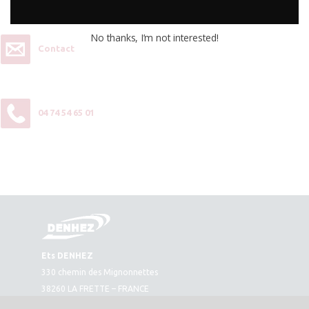
No thanks, I’m not interested!
Contact
04 74 54 65 01
Ets DENHEZ
330 chemin des Mignonnettes
38260 LA FRETTE – FRANCE
Plan d’accès