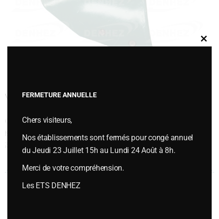
Clos
this
modu
FERMETURE ANNUELLE
VERSOIR RASETTE 076812
Chers visiteurs,
Cette entrée a été publiée dans
PIÈCES D'USURES
,
Pièces d'usures type
KVERNELAND
,
Versoirs et socs de rasette type KVERNELAND
le
janvier 6,
Nos établissements sont fermés pour congé annuel
2015
.
du Jeudi 23 Juillet 15h au Lundi 24 Août à 8h.
Merci de votre compréhension.
Navigation des articles
←
VERSOIR HELICOIDAL L6
VERSOIR RASETTE 076813
→
Les ETS DENHEZ
Vous souhaitez plus d’informations ou passer une commande,
contactez-nous :