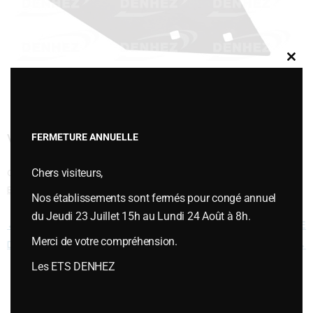
Clos
this
modu
VERSOIR RASETTE NORMAL GAUCHE
FERMETURE ANNUELLE
Chers visiteurs,
Cette entrée a été publiée dans
PIÈCES D'USURES
,
Pièces d'usures type
BONNEL
,
Versoirs et socs de rasette type BONNEL
le
janvier 6, 2015
.
Nos établissements sont fermés pour congé annuel
du Jeudi 23 Juillet 15h au Lundi 24 Août à 8h.
Navigation des articles
←
VERSOIR RASETTE NORMAL
VERSOIR RASETTE ORDINAIRE
Merci de votre compréhension.
DROIT
04022101 D DROIT
→
Les ETS DENHEZ
Vous souhaitez plus d’informations ou passer une commande,