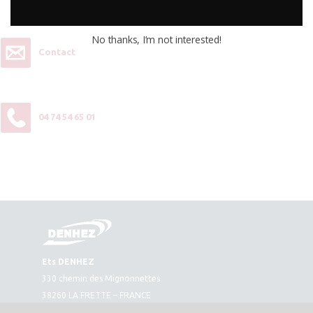
contactez-nous :
No thanks, I’m not interested!
Contact
04 74 54 65 01
Ets DENHEZ
330 chemin des Mignonnettes
38260 LA FRETTE – FRANCE
Plan d’accès