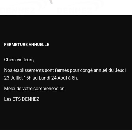
VERSOIRS TYPE FENET
VERSOIRS TYPE JOUTEL
VERSOIRS TYPE MAC CORMICKS
VERSOIRS TYPE NAUD
TE ZRL VR133
VERSOIRS TYPE VIAUD
FERMETURE ANNUELLE
D'USURES
,
Pièces d'usures type KUHN / HUARD
,
Versoirs et socs de rasette 
Chers visiteurs,
Nos établissements sont fermés pour congé annuel du Jeudi
23 Juillet 15h au Lundi 24 Août à 8h.
Merci de votre compréhension.
Les ETS DENHEZ