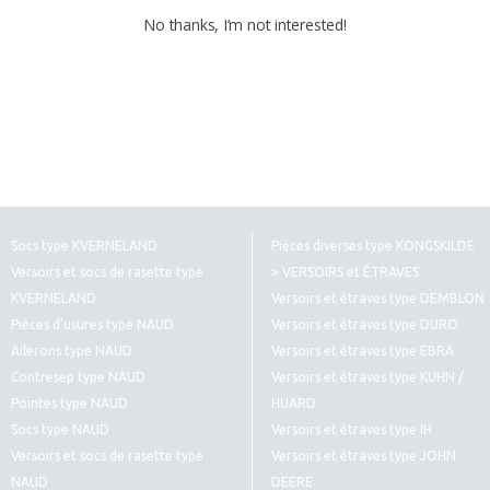
No thanks, I’m not interested!
Socs type KVERNELAND
Pièces diverses type KONGSKILDE
Versoirs et socs de rasette type
> VERSOIRS et ÉTRAVES
KVERNELAND
Versoirs et étraves type DEMBLON
Pièces d’usures type NAUD
Versoirs et étraves type DURO
Ailerons type NAUD
Versoirs et étraves type EBRA
Contresep type NAUD
Versoirs et étraves type KUHN /
Pointes type NAUD
HUARD
Socs type NAUD
Versoirs et étraves type IH
Versoirs et socs de rasette type
Versoirs et étraves type JOHN
NAUD
DEERE