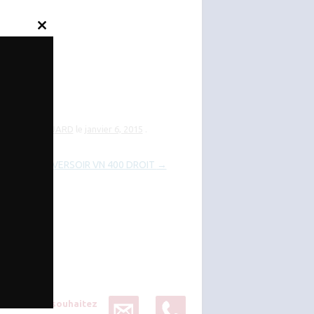
Close
this
module
type KUHN / HUARD
le
janvier 6, 2015
.
VERSOIR VN 400 DROIT
→
Vous souhaitez