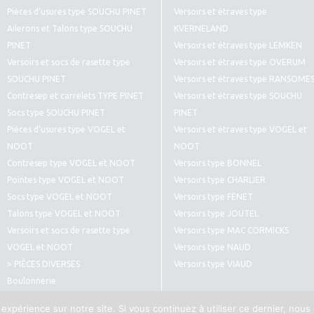
Pièces d’usures type SOUCHU PINET
Versoirs et étraves type
Ailerons et Talons type SOUCHU
KVERNELAND
PINET
Versoirs et étraves type LEMKEN
Versoirs et socs de rasette type
Versoirs et étraves type OVERUM
SOUCHU PINET
Versoirs et étraves type RANSOME
Contresep et carrelets TYPE PINET
Versoirs et étraves type SOUCHU
Socs type SOUCHU PINET
PINET
Pièces d’usures type VOGEL et
Versoirs et étraves type VOGEL et
NOOT
NOOT
Contresep type VOGEL et NOOT
Versoirs type BONNEL
Pointes type VOGEL et NOOT
Versoirs type CHARLIER
Socs type VOGEL et NOOT
Versoirs type FENET
Talons type VOGEL et NOOT
Versoirs type JOUTEL
Versoirs et socs de rasette type
Versoirs type MAC CORMICKS
VOGEL et NOOT
Versoirs type NAUD
> PIÈCES DIVERSES
Versoirs type VIAUD
Boulonnerie
Pièces diverses type CULTIVATEURS
 expérience sur notre site. Si vous continuez à utiliser ce dernier, nous