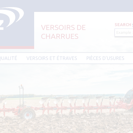
SEARCH
VERSOIRS DE
CHARRUES
Aller au contenu principal
QUALITÉ
VERSOIRS ET ÉTRAVES
PIÈCES D’USURES
CIER HARDIUM
VERSOIRS ET ÉTRAVES TYPE AMAZONE
PIÈCES D’USURES TYPE
VERSOIRS ET ÉTRAVES TYPE DEMBLON
PIÈCES D’USURES TYPE 
BESSON
VERSOIRS ET ÉTRAVES TYPE
DOWDESWELL
PIÈCES D’USURES TYPE I
VERSOIRS ET ÉTRAVES TYPE DURO
PIÈCES D’USURES TYPE 
VERSOIRS ET ÉTRAVES TYPE EBRA
PIÈCES D’USURES TYPE 
VERSOIRS ET ÉTRAVES TYPE GOIZIN
PIÈCES D’USURES TYPE
VERSOIRS ET ÉTRAVES TYPE GRÉGOIRE
PIÈCES D’USURES TYPE 
BESSON