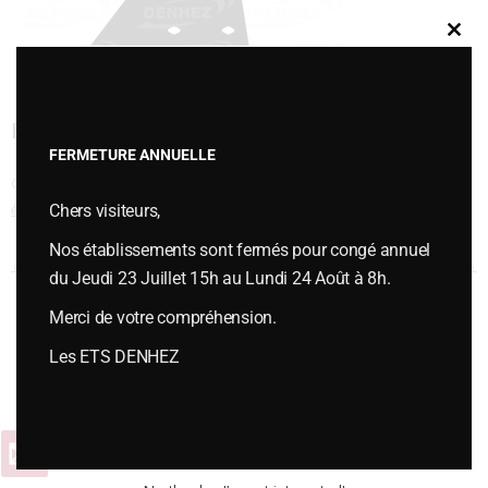
Clos
this
modu
ETRAVE
FERMETURE ANNUELLE
Cette entrée a été publiée dans
VERSOIRS et ÉTRAVES
,
Versoirs et
Chers visiteurs,
étraves type KUHN / HUARD
le
juillet 12, 2018
.
Nos établissements sont fermés pour congé annuel
Navigation des articles
←
VERSOIR HELICOIDAL H6 16″
ETRAVE
→
du Jeudi 23 Juillet 15h au Lundi 24 Août à 8h.
Merci de votre compréhension.
Vous souhaitez plus d’informations ou passer une commande,
Les ETS DENHEZ
contactez-nous :
Contact