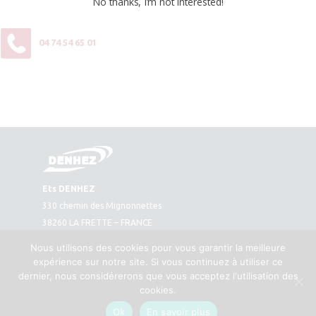
No thanks, I’m not interested!
04 74 54 65 01
Ets DENHEZ
330 chemin des Mignonnettes
38260 LA FRETTE – FRANCE
Plan d’accès
Nous utilisons des cookies pour vous garantir la meilleure
Tél. : 04 74 54 65 01
expérience sur notre site. Si vous continuez à utiliser ce
Fax : 04 74 54 66 11
dernier, nous considérerons que vous acceptez l'utilisation des
cookies.
Contact
Mentions légales
Ok
En savoir plus