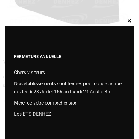
Clos
this
modu
FERMETURE ANNUELLE
VERSOIR HELICOIDAL H6 16″
Chers visiteurs,
Cette entrée a été publiée dans
VERSOIRS et ÉTRAVES
,
Versoirs et
Nos établissements sont fermés pour congé annuel
étraves type KUHN / HUARD
le
juillet 12, 2018
.
du Jeudi 23 Juillet 15h au Lundi 24 Août à 8h.
Navigation des articles
←
VERSOIR
ETRAVE
→
Merci de votre compréhension.
Les ETS DENHEZ
Vous souhaitez plus d’informations ou passer une commande,
contactez-nous :