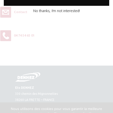
No thanks, I’m not interested!
Contact
04 74 54 65 01
Ets DENHEZ
330 chemin des Mignonnettes
38260 LA FRETTE – FRANCE
Plan d’accès
Nous utilisons des cookies pour vous garantir la meilleure
Tél. : 04 74 54 65 01