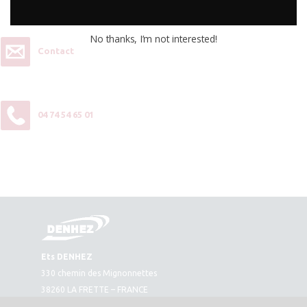
contactez-nous :
No thanks, I’m not interested!
Contact
04 74 54 65 01
Ets DENHEZ
330 chemin des Mignonnettes
38260 LA FRETTE – FRANCE
Plan d’accès