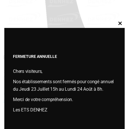
Clos
this
modu
ÉTRAVE DROITE – 80041386Z D
FERMETURE ANNUELLE
Chers visiteurs,
Cette entrée a été publiée dans
VERSOIRS et ÉTRAVES
,
VERSOIRS ET
ÉTRAVES TYPE POTTINGER
le
juillet 23, 2025
.
Nos établissements sont fermés pour congé annuel
du Jeudi 23 Juillet 15h au Lundi 24 Août à 8h.
Navigation des articles
←
ÉTRAVE VRP 330WL-
VERSOIR DROITE HELICOIDAL –
Merci de votre compréhension.
2759.07.02
930 20 130
→
Les ETS DENHEZ
Vous souhaitez plus d’informations ou passer une commande,