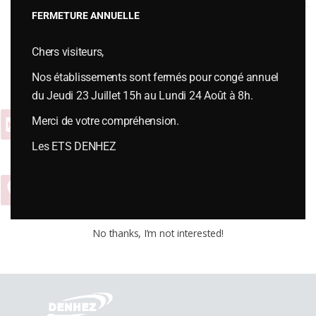
→
FERMETURE ANNUELLE
Chers visiteurs,
Vous souhaitez plus d’informations ou passer une commande,
contactez-nous :
Nos établissements sont fermés pour congé annuel
du Jeudi 23 Juillet 15h au Lundi 24 Août à 8h.
Merci de votre compréhension.
Contact
Les ETS DENHEZ
04 74 54 65 01
No thanks, I’m not interested!