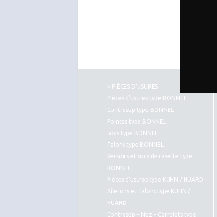
> PIÈCES D’USURES
Pièces d’usures type BONNEL
Contresep type BONNEL
Pointes type BONNEL
Socs type BONNEL
Talons type BONNEL
Versoirs et socs de rasette type
BONNEL
Pièces d’usures type KUHN / HUARD
Ailerons et Talons type KUHN /
HUARD
Contresep – Nez – Carrelets type