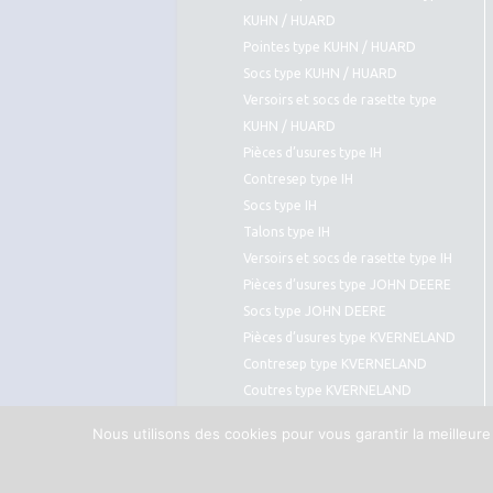
KUHN / HUARD
Pointes type KUHN / HUARD
Socs type KUHN / HUARD
Versoirs et socs de rasette type
KUHN / HUARD
Pièces d’usures type IH
Contresep type IH
Socs type IH
Talons type IH
Versoirs et socs de rasette type IH
Pièces d’usures type JOHN DEERE
Socs type JOHN DEERE
Pièces d’usures type KVERNELAND
Contresep type KVERNELAND
Coutres type KVERNELAND
Pointes type KVERNELAND
Nous utilisons des cookies pour vous garantir la meilleure