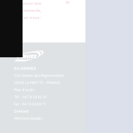
01
ou passer une
commande,
contactez-nous :
Ets DENHEZ
330 chemin des Mignonnettes
38260 LA FRETTE – FRANCE
Plan d’accès
Tél. : 04 74 54 65 01
Fax : 04 74 54 66 11
Contact
Mentions légales