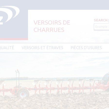
SEARCH
VERSOIRS DE
CHARRUES
Aller au contenu principal
QUALITÉ
VERSOIRS ET ÉTRAVES
PIÈCES D’USURES
CIER HARDIUM
VERSOIRS ET ÉTRAVES TYPE AMAZONE
PIÈCES D’USURES TYPE
VERSOIRS ET ÉTRAVES TYPE DEMBLON
PIÈCES D’USURES TYPE 
BESSON
VERSOIRS ET ÉTRAVES TYPE
DOWDESWELL
PIÈCES D’USURES TYPE I
VERSOIRS ET ÉTRAVES TYPE DURO
PIÈCES D’USURES TYPE 
VERSOIRS ET ÉTRAVES TYPE EBRA
PIÈCES D’USURES TYPE 
VERSOIRS ET ÉTRAVES TYPE GOIZIN
PIÈCES D’USURES TYPE
VERSOIRS ET ÉTRAVES TYPE GRÉGOIRE
PIÈCES D’USURES TYPE 
BESSON