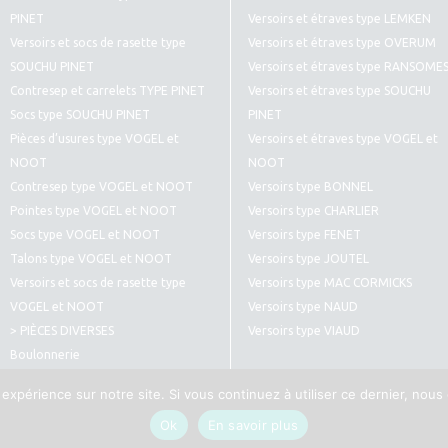
PINET
Versoirs et étraves type LEMKEN
Versoirs et socs de rasette type
Versoirs et étraves type OVERUM
SOUCHU PINET
Versoirs et étraves type RANSOME
Contresep et carrelets TYPE PINET
Versoirs et étraves type SOUCHU
Socs type SOUCHU PINET
PINET
Pièces d’usures type VOGEL et
Versoirs et étraves type VOGEL et
NOOT
NOOT
Contresep type VOGEL et NOOT
Versoirs type BONNEL
Pointes type VOGEL et NOOT
Versoirs type CHARLIER
Socs type VOGEL et NOOT
Versoirs type FENET
Talons type VOGEL et NOOT
Versoirs type JOUTEL
Versoirs et socs de rasette type
Versoirs type MAC CORMICKS
VOGEL et NOOT
Versoirs type NAUD
> PIÈCES DIVERSES
Versoirs type VIAUD
Boulonnerie
Pièces diverses type CULTIVATEURS
 expérience sur notre site. Si vous continuez à utiliser ce dernier, nous
Ok
En savoir plus